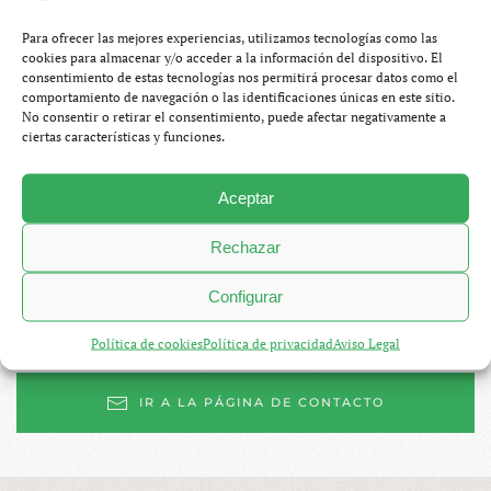
Para ofrecer las mejores experiencias, utilizamos tecnologías como las
cookies para almacenar y/o acceder a la información del dispositivo. El
Koh Samet
consentimiento de estas tecnologías nos permitirá procesar datos como el
comportamiento de navegación o las identificaciones únicas en este sitio.
No consentir o retirar el consentimiento, puede afectar negativamente a
ciertas características y funciones.
Esta guía ha sido escrita según mi experiencia
personal tras distintos viajes por Tailandia y
Aceptar
complementada con fuentes de calidad.
Rechazar
¿Necesitas más información o ayuda para
organizar tu visita al país? ¡Hablemos por
Configurar
correo electrónico!
Política de cookies
Política de privacidad
Aviso Legal
IR A LA PÁGINA DE CONTACTO