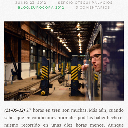
JUNIO 23, 2012
SERGIO OTEGUI PALACIOS
BLOG
,
EUROCOPA 2012
3 COMENTARIOS
EN
11.
POLONIA-
UCRANIA,
EL
TREN
QUE
NO
PODÍA
IR
MÁS
DESPACIO
(21-06-12)
27 horas en tren son muchas. Más aún, cuando
sabes que en condiciones normales podrías haber hecho el
mismo recorrido en unas diez horas menos. Aunque