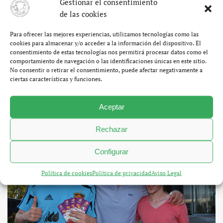
Gestionar el consentimiento
cartel es triste…
de las cookies
Para ofrecer las mejores experiencias, utilizamos tecnologías como las
CONTINUAR LEYENDO
cookies para almacenar y/o acceder a la información del dispositivo. El
consentimiento de estas tecnologías nos permitirá procesar datos como el
comportamiento de navegación o las identificaciones únicas en este sitio.
12. Donetsk, en familia
No consentir o retirar el consentimiento, puede afectar negativamente a
ciertas características y funciones.
JUNIO 25, 2012
SERGIO OTEGUI PALACIOS
Aceptar
BLOG
,
EUROCOPA 2012
4 COMENTARIOS
EN
12.
Rechazar
DONETSK,
EN
FAMILIA
Configurar
Política de cookies
Política de privacidad
Aviso Legal