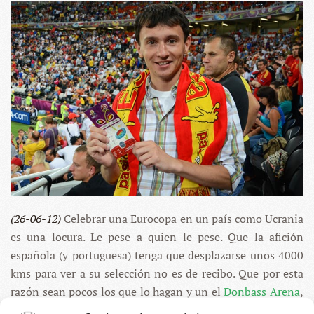
Y
MARIUPOL,
LLORENTES
Y
PÁVELES
(26-06-12)
Celebrar una Eurocopa en un país como Ucrania
es una locura. Le pese a quien le pese. Que la afición
española (y portuguesa) tenga que desplazarse unos 4000
kms para ver a su selección no es de recibo. Que por esta
razón sean pocos los que lo hagan y un el
Donbass Arena
,
un campo de 51000 espectadores, no se llene a pesar del