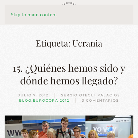
MENÚ
Skip to main content
Etiqueta:
Ucrania
15. ¿Quiénes hemos sido y
dónde hemos llegado?
JULIO 7, 2012
SERGIO OTEGUI PALACIOS
BLOG
,
EUROCOPA 2012
3 COMENTARIOS
EN
15.
¿QUIÉNES
HEMOS
SIDO
Y
DÓNDE