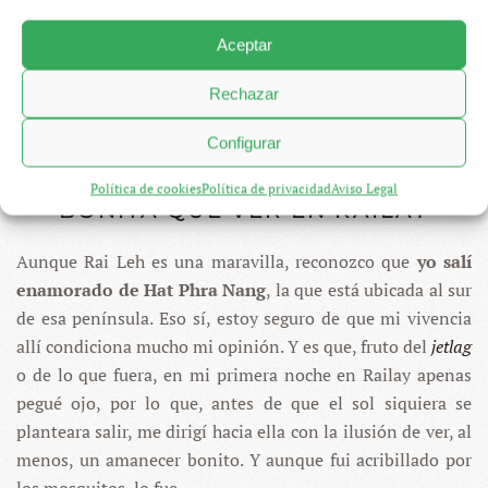
Aceptar
Rechazar
Configurar
HAT PHRA NANG – LA PLAYA MÁS
Política de cookies
Política de privacidad
Aviso Legal
BONITA QUE VER EN RAILAY
Aunque Rai Leh es una maravilla, reconozco que
yo salí
enamorado de Hat Phra Nang
, la que está ubicada al sur
de esa península. Eso sí, estoy seguro de que mi vivencia
allí condiciona mucho mi opinión. Y es que, fruto del
jetlag
o de lo que fuera, en mi primera noche en Railay apenas
pegué ojo, por lo que, antes de que el sol siquiera se
planteara salir, me dirigí hacia ella con la ilusión de ver, al
menos, un amanecer bonito. Y aunque fui acribillado por