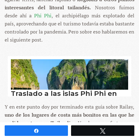
interesantes del litoral tailandés.
Nosotros fuimos
desde ahí a
Phi Phi
, el archipiélago más explotado del
país, aprovechando que el turismo todavía estaba bastante
controlado por la pandemia. Pero sobre eso hablaremos en
el siguiente post.
Y en este punto doy por terminado esta guía sobre Railay,
uno de los lugares de costa más bonitos en las que he
podido estar en Tailandi
a. Un lugar perfecto para
agarrarte dos o tres noches de buen hotel, disfrutar de sus
Compartir
Twittear
playas, de sus cuevas y de sus ofrendas fálicas. Ahora