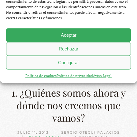
consentimiento de estas tecnologías nos permitirá procesar datos como el
la hemos dejado a cero. La razón de nuestra crisis tiene
comportamiento de navegación o las identificaciones únicas en este sitio.
nombre propio: Finlandia y Suecia. Recordaréis que nos
No consentir o retirar el consentimiento, puede afectar negativamente a
ciertas características y funciones.
lanzamos a la aventura con un presupuesto de unos veinte
euros persona/día. Con ese dinero en Polonia, Lituania y
Aceptar
Letonia se puede vivir como un conde, en Estonia como
un marqués y en Finlandia y Suecia te da para vivir con un
Rechazar
vagabundo.
Configurar
CONTINUAR LEYENDO
Política de cookies
Política de privacidad
Aviso Legal
1. ¿Quiénes somos ahora y
dónde nos creemos que
vamos?
JULIO 11, 2013
SERGIO OTEGUI PALACIOS