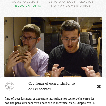
AGOSTO 3, 2013
SERGIO OTEGUI PALACIOS
BLOG
,
LAPONIA
NO HAY COMENTARIOS
EN
9.
MALMÖ
BAJO
CERO
Gestionar el consentimiento
de las cookies
Estamos arruinados. Bueno, a ver, arruinados tampoco
porque en nuestras huchas-cerdo españolas seguimos
Para ofrecer las mejores experiencias, utilizamos tecnologías como las
guardando algún ahorro. Pero lo que es la cuenta del viaje
cookies para almacenar y/o acceder a la información del dispositivo. El