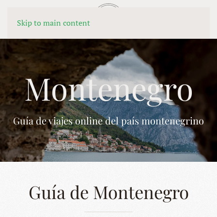
MENÚ
Skip to main content
Montenegro
Guía de viajes online del país montenegrino
Guía de Montenegro