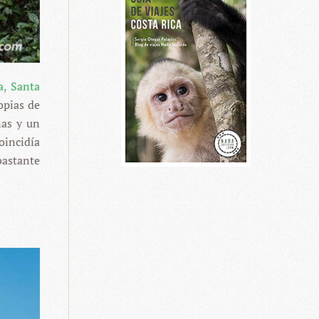
a, Santa
opias de
nas y un
oincidía
bastante