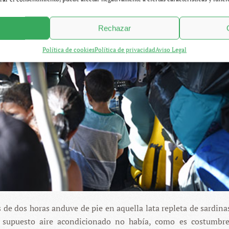
Rechazar
Política de cookies
Política de privacidad
Aviso Legal
s de dos horas anduve de pie en aquella lata repleta de sardinas
 supuesto aire acondicionado no había, como es costumbre