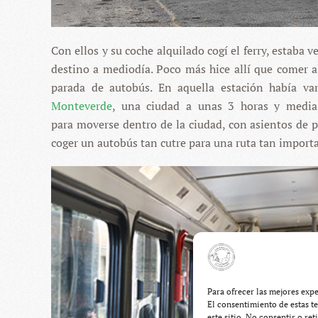
Con ellos y su coche alquilado cogí el ferry, estaba 
destino a mediodía. Poco más hice allí que comer a
parada de autobús. En aquella estación había va
Monteverde
, una ciudad a unas 3 horas y media 
para moverse dentro de la ciudad, con asientos de pl
coger un autobús tan cutre para una ruta tan import
Para ofrecer las mejores exp
El consentimiento de estas t
este sitio. No consentir o re