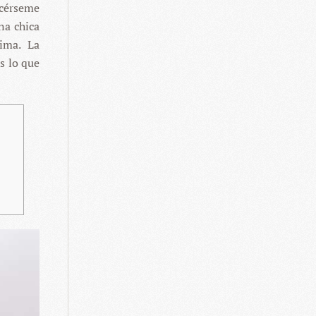
cérseme
na chica
sima. La
s lo que