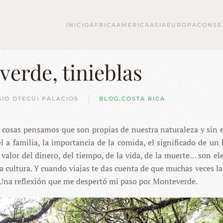
INICIO
ÁFRICA
AMÉRICA
ASIA
EUROPA
CONSE
verde, tinieblas
GIO OTEGUI PALACIOS
BLOG
,
COSTA RICA
s cosas pensamos que son propias de nuestra naturaleza y sin
 a familia, la importancia de la comida, el significado de un 
l valor del dinero, del tiempo, de la vida, de la muerte… son e
 cultura. Y cuando viajas te das cuenta de que muchas veces la
. Una reflexión que me despertó mi paso por Monteverde.