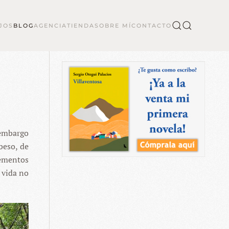
JOS
BLOG
AGENCIA
TIENDA
SOBRE MÍ
CONTACTO
 embargo
beso, de
lementos
 vida no