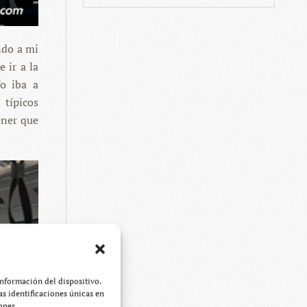
ando a mi
 ir a la
Yo iba a
 típicos
ener que
información del dispositivo.
s identificaciones únicas en
ones.