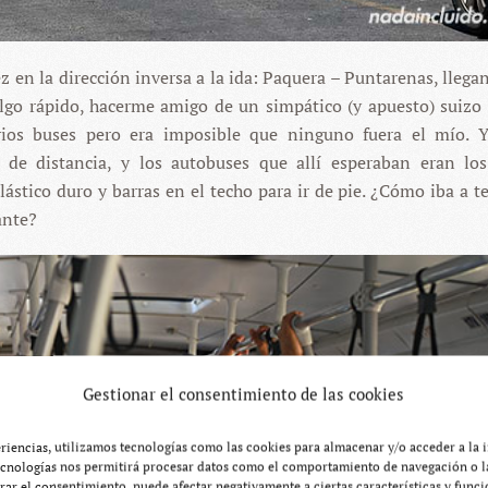
vez en la dirección inversa a la ida: Paquera – Puntarenas, lleg
lgo rápido, hacerme amigo de un simpático (y apuesto) suizo e
rios buses pero era imposible que ninguno fuera el mío. 
de distancia, y los autobuses que allí esperaban eran los
ástico duro y barras en el techo para ir de pie. ¿Cómo iba a t
ante?
Gestionar el consentimiento de las cookies
eriencias, utilizamos tecnologías como las cookies para almacenar y/o acceder a la 
ecnologías nos permitirá procesar datos como el comportamiento de navegación o la
tirar el consentimiento, puede afectar negativamente a ciertas características y funci