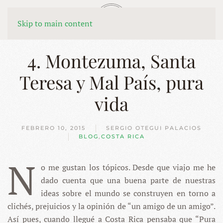
MENÚ
Skip to main content
4. Montezuma, Santa
Teresa y Mal País, pura
vida
FEBRERO 10, 2015
SERGIO OTEGUI PALACIOS
BLOG
,
COSTA RICA
N
o me gustan los tópicos. Desde que viajo me he
dado cuenta que una buena parte de nuestras
ideas sobre el mundo se construyen en torno a
clichés, prejuicios y la opinión de “un amigo de un amigo”.
Así pues, cuando llegué a Costa Rica pensaba que “Pura