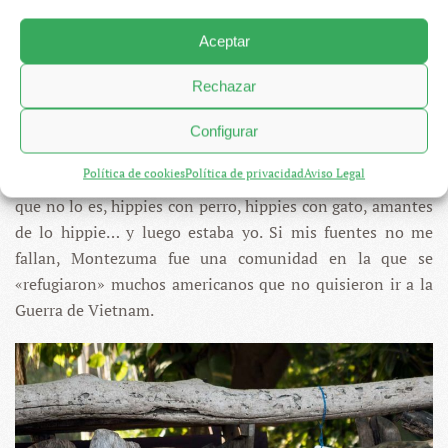
Aceptar
Rechazar
Configurar
Hippies auténticos, hippies hipisters, gente que no es
Política de cookies
Política de privacidad
Aviso Legal
hippie pero dice que lo es, gente que es hippie pero dice
que no lo es, hippies con perro, hippies con gato, amantes
de lo hippie… y luego estaba yo. Si mis fuentes no me
fallan, Montezuma fue una comunidad en la que se
«refugiaron» muchos americanos que no quisieron ir a la
Guerra de Vietnam.