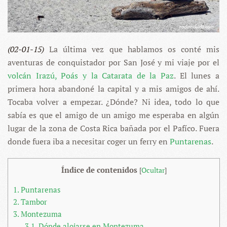
(02-01-15)
La última vez que hablamos os conté mis
aventuras de conquistador por San José y mi viaje por el
volcán Irazú, Poás y la Catarata de la Paz
. El lunes a
primera hora abandoné la capital y a mis amigos de ahí.
Tocaba volver a empezar. ¿Dónde? Ni idea, todo lo que
sabía es que el amigo de un amigo me esperaba en algún
lugar de la zona de Costa Rica bañada por el Pafíco. Fuera
donde fuera iba a necesitar coger un ferry en
Puntarenas
.
Índice de contenidos
[
Ocultar
]
1.
Puntarenas
2.
Tambor
3.
Montezuma
3.1.
Dónde alojarse en Montezuma