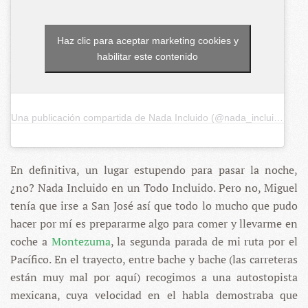
Haz clic para aceptar marketing cookies y
habilitar este contenido
Una publicación compartida de Nada Incluido (@nada_incluido)
el
1
En definitiva, un lugar estupendo para pasar la noche,
¿no? Nada Incluido en un Todo Incluido. Pero no, Miguel
tenía que irse a San José así que todo lo mucho que pudo
hacer por mí es prepararme algo para comer y llevarme en
coche a
Montezuma
, la segunda parada de mi ruta por el
Pacífico. En el trayecto, entre bache y bache (las carreteras
están muy mal por aquí) recogimos a una autostopista
mexicana, cuya velocidad en el habla demostraba que