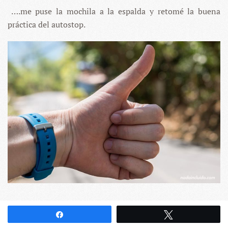
….me puse la mochila a la espalda y retomé la buena
práctica del autostop.
Santa Teresa
Compartir
Twittear