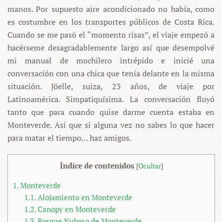
manos. Por supuesto aire acondicionado no había, como
es costumbre en los transportes públicos de Costa Rica.
Cuando se me pasó el “momento risas”, el viaje empezó a
hacérseme desagradablemente largo así que desempolvé
mi manual de mochilero intrépido e inicié una
conversación con una chica que tenía delante en la misma
situación. Jöelle, suiza, 23 años, de viaje por
Latinoamérica. Simpatiquísima. La conversación fluyó
tanto que para cuando quise darme cuenta estaba en
Monteverde. Así que si alguna vez no sabes lo que hacer
para matar el tiempo… haz amigos.
Índice de contenidos
[
Ocultar
]
1.
Monteverde
1.1.
Alojamiento en Monteverde
1.2.
Canopy en Monteverde
1.3.
Bosque Nuboso de Monteverde