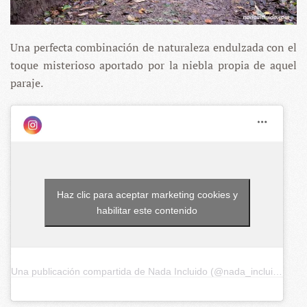
Una perfecta combinación de naturaleza endulzada con el
toque misterioso aportado por la niebla propia de aquel
paraje.
Haz clic para aceptar marketing cookies y
habilitar este contenido
Una publicación compartida de Nada Incluido (@nada_incluido)
el
6