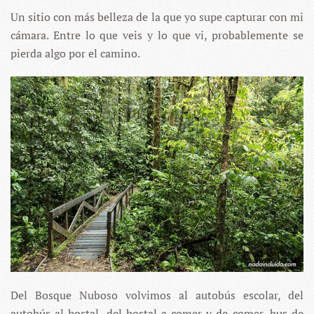
Un sitio con más belleza de la que yo supe capturar con mi
cámara. Entre lo que veis y lo que vi, probablemente se
pierda algo por el camino.
Del Bosque Nuboso volvimos al autobús escolar, del
autobús al hostal, del hostal a comer y de comer, bus de