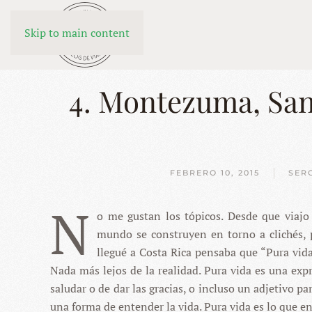
Skip to main content
4. Montezuma, Sant
FEBRERO 10, 2015
SER
N
o me gustan los tópicos. Desde que viaj
mundo se construyen en torno a clichés, 
llegué a Costa Rica pensaba que “Pura vida”
Nada más lejos de la realidad. Pura vida es una expr
saludar o de dar las gracias, o incluso un adjetivo pa
una forma de entender la vida. Pura vida es lo que 