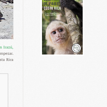
n Irazú,
empezar.
sta Rica