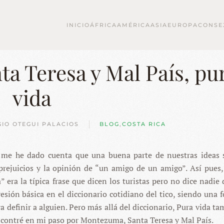
INICIO
ÁFRICA
AMÉRICA
ASIA
EUROPA
CONSE
a Teresa y Mal País, pu
vida
GIO OTEGUI PALACIOS
BLOG
,
COSTA RICA
o me he dado cuenta que una buena parte de nuestras ideas 
prejuicios y la opinión de “un amigo de un amigo”. Así pues
 era la típica frase que dicen los turistas pero no dice nadie d
esión básica en el diccionario cotidiano del tico, siendo una 
ra definir a alguien. Pero más allá del diccionario, Pura vida t
encontré en mi paso por Montezuma, Santa Teresa y Mal País.