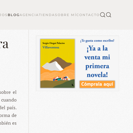
JOS
BLOG
AGENCIA
TIENDA
SOBRE MÍ
CONTACTO
ra
sobre el
, cuando
el país.
forma de
ambién es