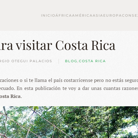
INICIO
ÁFRICA
AMÉRICA
ASIA
EUROPA
CONSE
ra visitar Costa Rica
RGIO OTEGUI PALACIOS
BLOG
,
COSTA RICA
caciones o si te llama el país costarricense pero no estás segur
decuado. En esta publicación te voy a dar unas cuantas razon
osta Rica
.