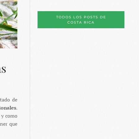
TODOS LOS POSTS DE
COSTA RICA
ás
stado de
ionales
.
l y como
ener que