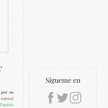
r
Sígueme en
 por su
 natural
Tiquicia