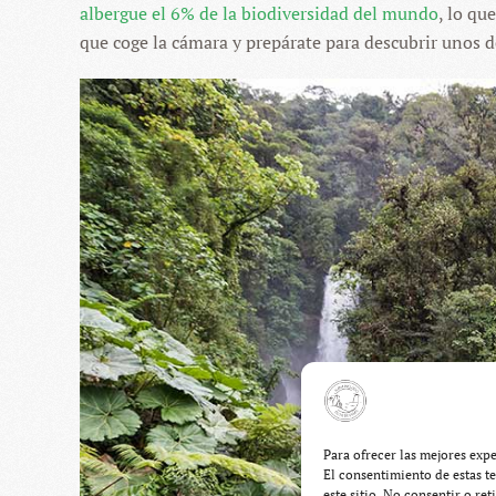
albergue el 6% de la biodiversidad del mundo
, lo qu
que coge la cámara y prepárate para descubrir unos 
Para ofrecer las mejores exp
El consentimiento de estas t
este sitio. No consentir o re