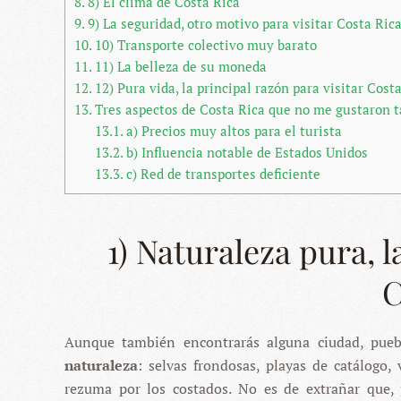
8.
8) El clima de Costa Rica
9.
9) La seguridad, otro motivo para visitar Costa Ric
10.
10) Transporte colectivo muy barato
11.
11) La belleza de su moneda
12.
12) Pura vida, la principal razón para visitar Cost
13.
Tres aspectos de Costa Rica que no me gustaron 
13.1.
a) Precios muy altos para el turista
13.2.
b) Influencia notable de Estados Unidos
13.3.
c) Red de transportes deficiente
1) Naturaleza pura, l
C
Aunque también encontrarás alguna ciudad, pue
naturaleza
: selvas frondosas, playas de catálogo,
rezuma por los costados. No es de extrañar que,