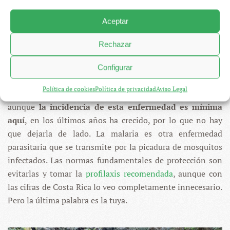
Aceptar
Malaria en Costa Rica
Rechazar
En 2020, apenas se contabilizaron 150 casos de malaria
Configurar
en Costa Rica, la mayoría concentrados en el cantón de
Política de cookies
Política de privacidad
Aviso Legal
San Carlos, una zona rural de la provincia de Limón. Pero,
aunque
la incidencia de esta enfermedad es mínima
aquí
, en los últimos años ha crecido, por lo que no hay
que dejarla de lado. La malaria es otra enfermedad
parasitaria que se transmite por la picadura de mosquitos
infectados. Las normas fundamentales de protección son
evitarlas y tomar la
profilaxis recomendada
, aunque con
las cifras de Costa Rica lo veo completamente innecesario.
Pero la última palabra es la tuya.