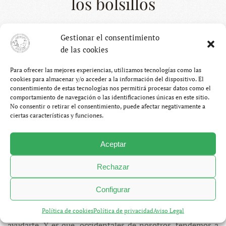
los bolsillos
FEBRERO 19, 2014
SERGIO OTEGUI PALACIOS
Gestionar el consentimiento
BLOG
,
PERÚ
44 COMENTARIOS
EN
de las cookies
3.
LIMA,
Es curioso porque antes de venir a Perú nos
ICA
Para ofrecer las mejores experiencias, utilizamos tecnologías como las
Y
cookies para almacenar y/o acceder a la información del dispositivo. El
imaginábamos que las carreteras del país serían
NAZCA,
consentimiento de estas tecnologías nos permitirá procesar datos como el
ARENA
lamentables, que los baños públicos serían agujeros en el
comportamiento de navegación o las identificaciones únicas en este sitio.
EN
suelo, que compartiríamos los autobuses con gallinas y
No consentir o retirar el consentimiento, puede afectar negativamente a
LOS
ciertas características y funciones.
BOLSILLOS
cabras y que a la vuelta de cada esquina habría alguien
buscando la manera de engañarnos. No podíamos estar
Aceptar
más equivocados. Perú tiene un sistema de carreteras más
que aceptable, los baños públicos tienden a estar bastante
Rechazar
limpios (aunque tienen un extraño problema con el papel
higiénico que algún día os contaré), hay compañías de
Configurar
autobuses de un nivel altísimo a precios asequibles y a la
vuelta de la esquina hay gente que generalmente trata de
Política de cookies
Política de privacidad
Aviso Legal
ayudarte. Y es que, occidentales de nosotros, tendemos a