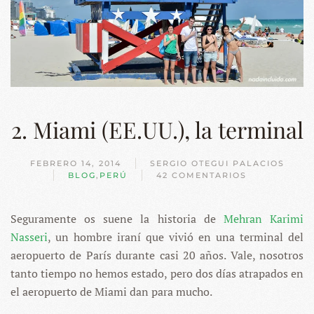
2. Miami (EE.UU.), la terminal
FEBRERO 14, 2014
SERGIO OTEGUI PALACIOS
BLOG
,
PERÚ
42 COMENTARIOS
EN
2.
MIAMI
Seguramente os suene la historia de
(EE.UU.),
Mehran Karimi
LA
Nasseri
, un hombre iraní que vivió en una terminal del
TERMINAL
aeropuerto de París durante casi 20 años. Vale, nosotros
tanto tiempo no hemos estado, pero dos días atrapados en
el aeropuerto de Miami dan para mucho.