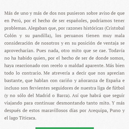
4.
AREQUIPA,
Más de uno y más de dos nos pusieron sobre aviso de que
PUNO
Y
en Perú, por el hecho de ser españoles, podríamos tener
LAGO
TITICACA,
problemas. Alegaban que, por razones históricas (Cristobal
BIEN
Colón y su pandilla), los peruanos tienen muy mala
DE
ALTURA
consideración de nosotros y en su posición de ventaja se
aprovecharían. Pues nada, otro mito que se cae.
Todavía
no ha habido quien, por el hecho de ser de donde somos,
haya reaccionado con recelo o maldad aparente. Más bien
todo lo contrario. Me atrevería a decir que nos aprecian
bastante, que hablan con cariño y añoranza de España e
incluso son fervientes seguidores de nuestra liga de fútbol
(y no sólo del Madrid o Barca). Así que habrá que seguir
viajando para continuar desmontando tanto mito. Y más
después de estos maravillosos días por Arequipa, Puno y
el lago Titicaca.