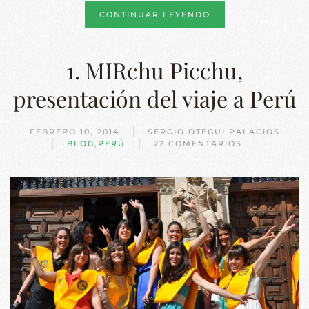
CONTINUAR LEYENDO
1. MIRchu Picchu,
presentación del viaje a Perú
FEBRERO 10, 2014
SERGIO OTEGUI PALACIOS
BLOG
,
PERÚ
22 COMENTARIOS
EN
1.
MIRCHU
PICCHU,
PRESENTACIÓN
DEL
VIAJE
A
PERÚ