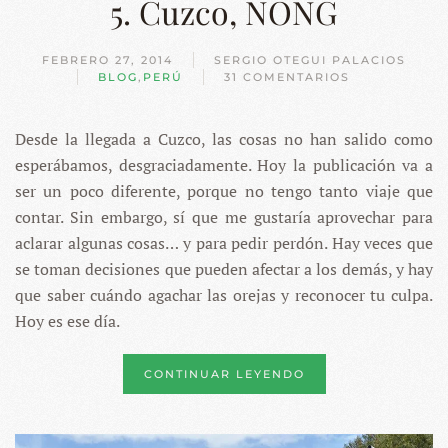
5. Cuzco, NONG
FEBRERO 27, 2014
SERGIO OTEGUI PALACIOS
BLOG
,
PERÚ
31 COMENTARIOS
EN
5.
CUZCO,
Desde la llegada a Cuzco, las cosas no han salido como
NONG
esperábamos, desgraciadamente. Hoy la publicación va a
ser un poco diferente, porque no tengo tanto viaje que
contar. Sin embargo, sí que me gustaría aprovechar para
aclarar algunas cosas… y para pedir perdón. Hay veces que
se toman decisiones que pueden afectar a los demás, y hay
que saber cuándo agachar las orejas y reconocer tu culpa.
Hoy es ese día.
CONTINUAR LEYENDO