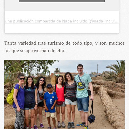
Una publicación compartida de Nada Incluido (@nada_incluido)
el
2
Tanta variedad trae turismo de todo tipo, y son muchos
los que se aprovechan de ello.