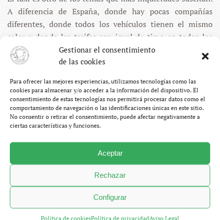
A diferencia de España, donde hay pocas compañías
diferentes, donde todos los vehículos tienen el mismo
color y donde las tarifas son igual de timo en todos los
sitios, en Perú hay más taxis que personas, hay tantas
Gestionar el consentimiento
de las cookies
compañías como coches y los precios son tan baratos
como tu capacidad de regateo. En nuestro caso, fácilmente
Para ofrecer las mejores experiencias, utilizamos tecnologías como las
echábamos mano de ellos dos o tres veces por día y
cookies para almacenar y/o acceder a la información del dispositivo. El
consentimiento de estas tecnologías nos permitirá procesar datos como el
no tuvimos ningún problema. Vale, alguna vez nos liaron
comportamiento de navegación o las identificaciones únicas en este sitio.
un poco (nunca preguntes a un taxista un lugar para
No consentir o retirar el consentimiento, puede afectar negativamente a
dormir, a no ser que te den muchísima confianza) pero
ciertas características y funciones.
nunca paso nada malo. También es verdad que
generalmente íbamos el grupo junto, que no es lo mismo
Aceptar
que ir solo, pero lo normal es no tener malas experiencias.
Rechazar
Configurar
Política de cookies
Política de privacidad
Aviso Legal