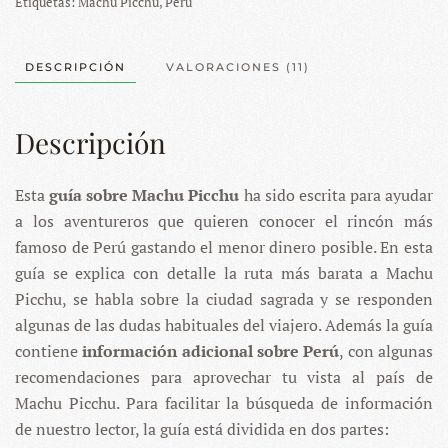
Etiquetas:
Machu Picchu
,
Perú
de
Machu
Picchu
DESCRIPCIÓN
VALORACIONES (11)
cantidad
Descripción
Esta
guía sobre Machu Picchu
ha sido escrita para ayudar
a los aventureros que quieren conocer el rincón más
famoso de Perú gastando el menor dinero posible. En esta
guía se explica con detalle la ruta más barata a Machu
Picchu, se habla sobre la ciudad sagrada y se responden
algunas de las dudas habituales del viajero. Además la guía
contiene
información adicional sobre Perú
, con algunas
recomendaciones para aprovechar tu vista al país de
Machu Picchu. Para facilitar la búsqueda de información
de nuestro lector, la guía está dividida en dos partes: