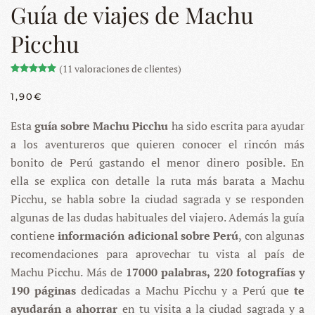
Guía de viajes de Machu
Picchu
(
11
valoraciones de clientes)
Valorado con
11
5.00
de 5 en base a
valoraciones de client
1,90
€
Esta
guía sobre Machu Picchu
ha sido escrita para ayudar
a los aventureros que quieren conocer el rincón más
bonito de Perú gastando el menor dinero posible. En
ella se explica con detalle la ruta más barata a Machu
Picchu, se habla sobre la ciudad sagrada y se responden
algunas de las dudas habituales del viajero. Además la guía
contiene
información adicional sobre Perú
, con algunas
recomendaciones para aprovechar tu vista al país de
Machu Picchu. Más de
17000 palabras, 220 fotografías y
190 páginas
dedicadas a Machu Picchu y a Perú que
te
ayudarán a ahorrar
en tu visita a la ciudad sagrada y a