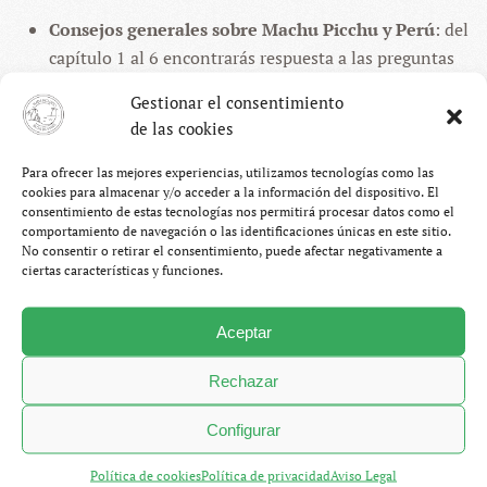
Consejos generales sobre Machu Picchu y Perú
: del
capítulo 1 al 6 encontrarás respuesta a las preguntas
habituales que todo viajero se hace antes de visitar
Gestionar el consentimiento
este destino.
de las cookies
Información sobre otros lugares que visité en
Perú
: del capítulo A al H podrás sacar información
Para ofrecer las mejores experiencias, utilizamos tecnologías como las
cookies para almacenar y/o acceder a la información del dispositivo. El
sobre los rincones turísticos leyendo el relato de mi
consentimiento de estas tecnologías nos permitirá procesar datos como el
viaje por ahí.
comportamiento de navegación o las identificaciones únicas en este sitio.
No consentir o retirar el consentimiento, puede afectar negativamente a
ciertas características y funciones.
Esta guía de viajes ha sido escrita según la experiencia de
mi viaje por Perú, y complementada con información
extraída de diversas fuentes de calidad.
Aceptar
Rechazar
Más de
17000 palabras, 220 fotografías y 190 páginas
dedicadas a Machu Picchu y a Perú, un país donde el
Configurar
desierto más árido y la selva más frondosa apenas están a
diez horas de distancia. Donde comer mal es de tontos,
Política de cookies
Política de privacidad
Aviso Legal