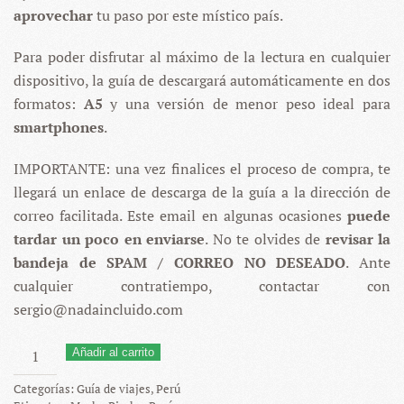
aprovechar
tu paso por este místico país.
Para poder disfrutar al máximo de la lectura en cualquier
dispositivo, la guía de descargará automáticamente en dos
formatos:
A5
y una versión de menor peso ideal para
smartphones
.
IMPORTANTE: una vez finalices el proceso de compra, te
llegará un enlace de descarga de la guía a la dirección de
correo facilitada. Este email en algunas ocasiones
puede
tardar un poco en enviarse
. No te olvides de
revisar la
bandeja de SPAM / CORREO NO DESEADO
. Ante
cualquier contratiempo, contactar con
sergio@nadaincluido.com
Guía
Añadir al carrito
de
Categorías:
Guía de viajes
,
Perú
viajes