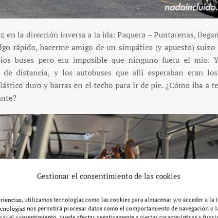
vez en la dirección inversa a la ida: Paquera – Puntarenas, lleg
lgo rápido, hacerme amigo de un simpático (y apuesto) suizo e
rios buses pero era imposible que ninguno fuera el mío. 
de distancia, y los autobuses que allí esperaban eran los
ástico duro y barras en el techo para ir de pie. ¿Cómo iba a t
ante?
Gestionar el consentimiento de las cookies
eriencias, utilizamos tecnologías como las cookies para almacenar y/o acceder a la 
ecnologías nos permitirá procesar datos como el comportamiento de navegación o la
tirar el consentimiento, puede afectar negativamente a ciertas características y funci