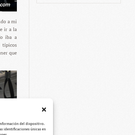
ando a mi
 ir a la
Yo iba a
 típicos
ener que
información del dispositivo.
s identificaciones únicas en
ones.