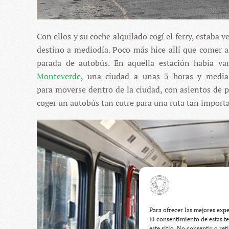
Con ellos y su coche alquilado cogí el ferry, estaba 
destino a mediodía. Poco más hice allí que comer a
parada de autobús. En aquella estación había va
Monteverde
, una ciudad a unas 3 horas y media 
para moverse dentro de la ciudad, con asientos de pl
coger un autobús tan cutre para una ruta tan import
Para ofrecer las mejores exp
El consentimiento de estas t
este sitio. No consentir o re