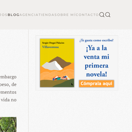
JOS
BLOG
AGENCIA
TIENDA
SOBRE MÍ
CONTACTO
 embargo
beso, de
lementos
 vida no