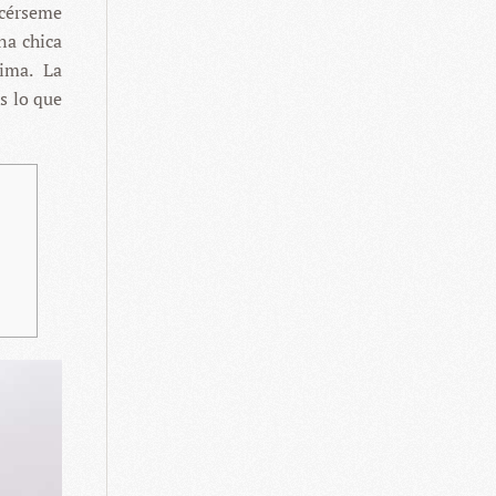
cérseme
na chica
sima. La
s lo que