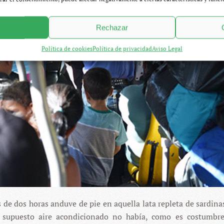
Rechazar
Política de cookies
Política de privacidad
Aviso Legal
s de dos horas anduve de pie en aquella lata repleta de sardinas
 supuesto aire acondicionado no había, como es costumbre