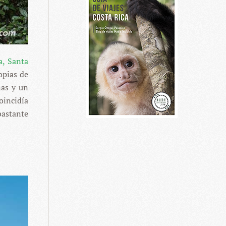
a, Santa
opias de
nas y un
oincidía
bastante