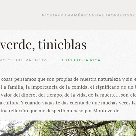
INICIO
ÁFRICA
AMÉRICA
ASIA
EUROPA
CONSE
verde, tinieblas
GIO OTEGUI PALACIOS
BLOG
,
COSTA RICA
s cosas pensamos que son propias de nuestra naturaleza y sin
 a familia, la importancia de la comida, el significado de un 
l valor del dinero, del tiempo, de la vida, de la muerte… son e
 cultura. Y cuando viajas te das cuenta de que muchas veces la
. Una reflexión que me despertó mi paso por Monteverde.