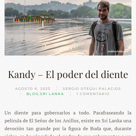
Kandy – El poder del diente
AGOSTO 6, 2023
SERGIO OTEGUI PALACIOS
BLOG
,
SRI LANKA
1 COMENTARIO
EN
KANDY
–
Un diente para gobernarlos a todo. Parafraseando la
EL
PODER
película de El Señor de los Anillos, existe en Sri Lanka una
DEL
DIENTE
devoción tan grande por la figura de Buda que, durante