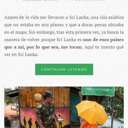
EN
QUÉ
VER
Azares de la vida me llevaron a Sri Lanka, una isla asiática
EN
SRI
que no estaba en mis planes y que a duras penas ubicaba
LANKA
–
en el mapa. Sin embargo, tras esta primera vez, ya busco la
20
manera de volver porque Sri Lanka es
uno de esos países
LUGARES
IMPRESCINDIBLES
que a mí, por lo que sea, me tocan
. Aquí te cuento qué
ver en Sri Lanka.
CONTINUAR LEYENDO