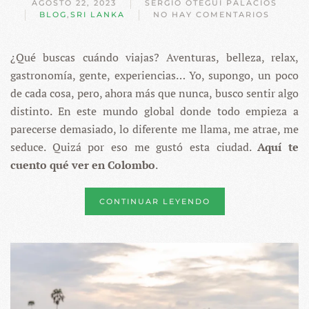
AGOSTO 22, 2023
SERGIO OTEGUI PALACIOS
BLOG
,
SRI LANKA
NO HAY COMENTARIOS
EN
COLOMBO
–
¿Qué buscas cuándo viajas? Aventuras, belleza, relax,
LA
FLOR
gastronomía, gente, experiencias… Yo, supongo, un poco
DE
LOTO
de cada cosa, pero, ahora más que nunca, busco sentir algo
distinto. En este mundo global donde todo empieza a
parecerse demasiado, lo diferente me llama, me atrae, me
seduce. Quizá por eso me gustó esta ciudad.
Aquí te
cuento qué ver en Colombo
.
CONTINUAR LEYENDO