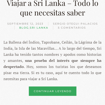
Viajar a Sri Lanka – Todo lo
que necesitas saber
SEPTIEMBRE 12, 2023
SERGIO OTEGUI PALACIOS
BLOG
,
SRI LANKA
5 COMENTARIOS
EN
VIAJAR
A
La Ballena del Índico, Taprobane, Ceilán, la Lágrima de la
SRI
LANKA
India, la Isla de las Maravillas… A lo largo del tiempo, Sri
–
TODO
Lanka ha tenido tantos nombres y apodos como historias
LO
y amantes,
una prueba del interés que siempre ha
QUE
NECESITAS
despertado
. Hoy, somos los turistas los que deseamos
SABER
pisar esa tierra. Si es tu caso, aquí te cuento todo lo que
necesitas para viajar a Sri Lanka.
CONTINUAR LEYENDO