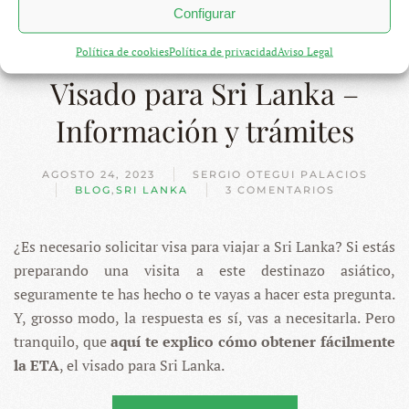
Configurar
Política de cookies
Política de privacidad
Aviso Legal
Visado para Sri Lanka –
Información y trámites
AGOSTO 24, 2023
SERGIO OTEGUI PALACIOS
BLOG
,
SRI LANKA
3 COMENTARIOS
EN
VISADO
PARA
¿Es necesario solicitar visa para viajar a Sri Lanka? Si estás
SRI
LANKA
preparando una visita a este destinazo asiático,
–
INFORMACIÓN
seguramente te has hecho o te vayas a hacer esta pregunta.
Y
Y, grosso modo, la respuesta es sí, vas a necesitarla. Pero
TRÁMITES
tranquilo, que
aquí te explico cómo obtener fácilmente
la ETA
, el visado para Sri Lanka.