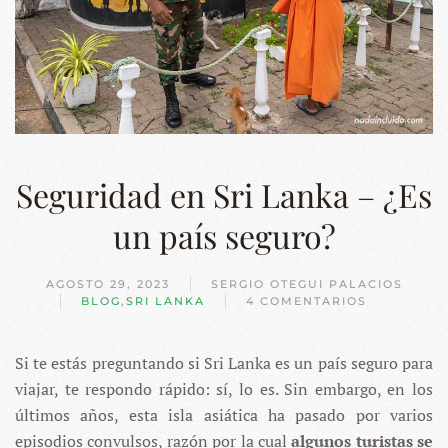
Seguridad en Sri Lanka – ¿Es
un país seguro?
AGOSTO 29, 2023
SERGIO OTEGUI PALACIOS
BLOG
,
SRI LANKA
4 COMENTARIOS
EN
SEGURIDAD
EN
Si te estás preguntando si Sri Lanka es un país seguro para
SRI
LANKA
viajar, te respondo rápido: sí, lo es. Sin embargo, en los
–
¿ES
últimos años, esta isla asiática ha pasado por varios
UN
episodios convulsos, razón por la cual
algunos turistas se
PAÍS