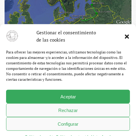
Gestionar el consentimiento
… el viaje podría dividirse en dos partes:
de las cookies
– Lo barato: Polonia, Lituania, Letonia y Estonia.
Para ofrecer las mejores experiencias, utilizamos tecnologías como las
cookies para almacenar y/o acceder a la información del dispositivo. El
Calculamos que en cualquiera de estos países podríamos
consentimiento de estas tecnologías nos permitirá procesar datos como el
vivir con menos de 20 euros al día, sobre todo si
comportamiento de navegación o las identificaciones únicas en este sitio.
No consentir o retirar el consentimiento, puede afectar negativamente a
aprovechamos algunos recursos que nos da la vida como el
ciertas características y funciones.
Couchsurfing o el autostop. De momento, ya tenemos
apalabrado algún sofá gratis así que parece que alguna que
Aceptar
otra noche nos podremos ahorrar.
Rechazar
– Lo caro: Finlandia y Suecia. Países con un nivel de
precios mucho más alto que España, e infinitamente
Configurar
mayor que en los anteriores. Calculamos que por menos