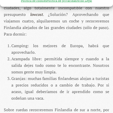
de 50 euros al día es complicado vivir en sus principales
Política de cookies
Política de privacidad
Aviso Legal
ciudades, algo totalmente incompatible con nuestro
presupuesto
lowcost
. ¿Solución? Aprovechando que
viajamos cuatro, alquilaremos un coche y recorreremos
Finlandia alejados de las grandes ciudades (sólo de paso).
Para dormir:
Camping: los mejores de Europa, habrá que
aprovecharlo.
Acampada libre: permitida siempre y cuando a la
salida dejes todo como te lo encontraste. Nosotros
somos gente muy limpia.
Granjas: muchas familias finlandesas alojan a turistas
a precios reducidos o a cambio de trabajo. Por si
acaso, igual deberíamos de ir aprendido como se
ordeñan una vaca.
Sobre ruedas recorreremos Finlandia de sur a norte, por