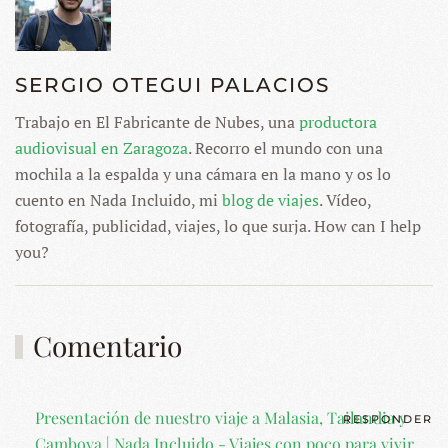
SERGIO OTEGUI PALACIOS
Trabajo en El Fabricante de Nubes, una
productora
audiovisual en Zaragoza
. Recorro el mundo con una
mochila a la espalda y una cámara en la mano y os lo
cuento en Nada Incluido, mi
blog de viajes
. Vídeo,
fotografía, publicidad, viajes, lo que surja. How can I help
you?
Comentario
Presentación de nuestro viaje a Malasia, Tailandia y
RESPONDER
Camboya | Nada Incluido - Viajes con poco para vivir