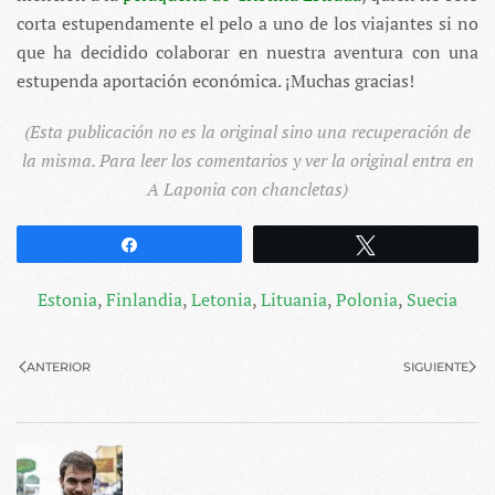
corta estupendamente el pelo a uno de los viajantes si no
que ha decidido colaborar en nuestra aventura con una
estupenda aportación económica. ¡Muchas gracias!
(Esta publicación no es la original sino una recuperación de
la misma. Para leer los comentarios y ver la original entra en
A Laponia con chancletas
)
Compartir
Twittear
Estonia
,
Finlandia
,
Letonia
,
Lituania
,
Polonia
,
Suecia
ANTERIOR
SIGUIENTE