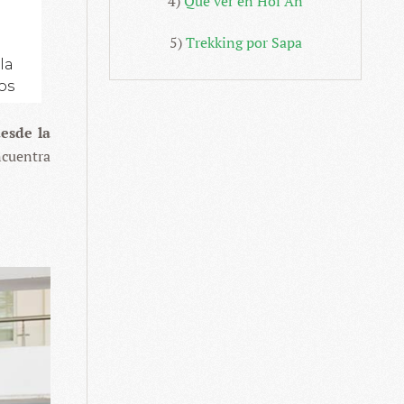
4)
Qué ver en Hoi An
5)
Trekking por Sapa
esde la
encuentra