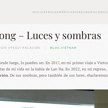
INICIO
ÁFRICA
AMÉRICA
ASIA
EUROPA
CONSE
long – Luces y sombras
RGIO OTEGUI PALACIOS
BLOG
,
VIETNAM
esde luego, lo pueden ser. En 2017, en mi primer viaje a Vietn
tas de mi vida en la bahía de Lan Ha. En 2022, en mi regreso, 
pción
. De sus sombras, pero también de sus luces, charlaremos