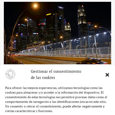
Gestionar el consentimiento
de las cookies
Este barrio a también es conocido por la estatua del
Merlion
, un león con cuerpo de pez.
Para ofrecer las mejores experiencias, utilizamos tecnologías como las
cookies para almacenar y/o acceder a la información del dispositivo. El
consentimiento de estas tecnologías nos permitirá procesar datos como el
comportamiento de navegación o las identificaciones únicas en este sitio.
No consentir o retirar el consentimiento, puede afectar negativamente a
ciertas características y funciones.