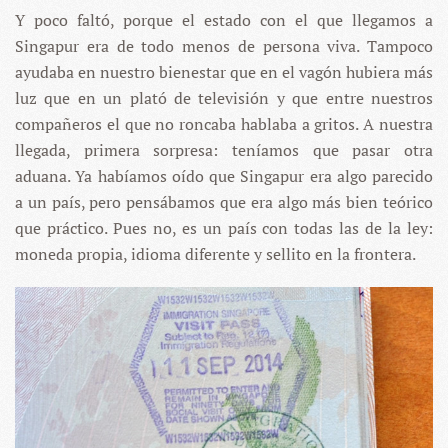
Y poco faltó, porque el estado con el que llegamos a
Singapur era de todo menos de persona viva. Tampoco
ayudaba en nuestro bienestar que en el vagón hubiera más
luz que en un plató de televisión y que entre nuestros
compañeros el que no roncaba hablaba a gritos. A nuestra
llegada, primera sorpresa: teníamos que pasar otra
aduana. Ya habíamos oído que Singapur era algo parecido
a un país, pero pensábamos que era algo más bien teórico
que práctico. Pues no, es un país con todas las de la ley:
moneda propia, idioma diferente y sellito en la frontera.