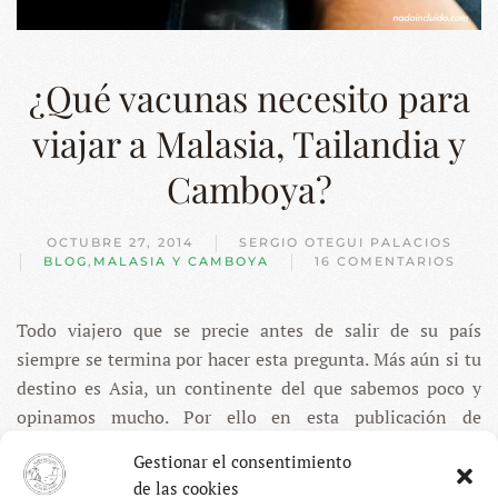
¿Qué vacunas necesito para
viajar a Malasia, Tailandia y
Camboya?
OCTUBRE 27, 2014
SERGIO OTEGUI PALACIOS
BLOG
,
MALASIA Y CAMBOYA
16 COMENTARIOS
EN
¿QUÉ
VACUNAS
Todo viajero que se precie antes de salir de su país
NECESITO
PARA
siempre se termina por hacer esta pregunta. Más aún si tu
VIAJAR
A
destino es Asia, un continente del que sabemos poco y
MALASIA,
opinamos mucho. Por ello en esta publicación de
TAILANDIA
Y
nuestra
guía de viajes sobre el Sudeste Asiático
voy a
Gestionar el consentimiento
CAMBOYA?
hablaros sobre las
vacunas necesarias para Malasia,
de las cookies