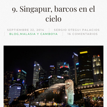
9. Singapur, barcos en el
cielo
SEPTIEMBRE 22, 2014
SERGIO OTEGUI PALACIOS
BLOG
,
MALASIA Y CAMBOYA
16 COMENTARIOS
EN
9.
SINGAPUR,
BARCOS
EN
EL
CIELO