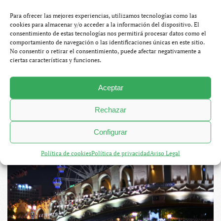
Tailandia y Camboya
.
Para ofrecer las mejores experiencias, utilizamos tecnologías como las
cookies para almacenar y/o acceder a la información del dispositivo. El
CONTINUAR LEYENDO
consentimiento de estas tecnologías nos permitirá procesar datos como el
comportamiento de navegación o las identificaciones únicas en este sitio.
No consentir o retirar el consentimiento, puede afectar negativamente a
ciertas características y funciones.
10. Malaca, make it happen
Aceptar
SEPTIEMBRE 29, 2014
SERGIO OTEGUI PALACIOS
BLOG
,
MALASIA Y CAMBOYA
16 COMENTARIOS
EN
Rechazar
10.
MALACA,
MAKE
Configurar
IT
HAPPEN
Política de cookies
Política de privacidad
Aviso Legal