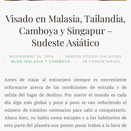
Visado en Malasia, Tailandia,
Camboya y Singapur –
Sudeste Asiático
NOVIEMBRE 24, 2014
SERGIO OTEGUI PALACIOS
BLOG
,
MALASIA Y CAMBOYA
28 COMENTARIOS
EN
VISADO
EN
Antes de viajar al extranjero siempre es conveniente
MALASIA,
TAILANDIA,
informarse acerca de las condiciones de entrada y de
CAMBOYA
Y
salida del lugar de destino. Por suerte el mundo es cada
SINGAPUR
día algo más global y poco a poco se van reduciendo el
–
SUDESTE
número de trámites necesarios para salir a conquistarlo.
ASIÁTICO
Ahora bien, yo hablo como europeo y a los habitantes de
esta parte del planeta nos ponen pocas trabas a la hora de