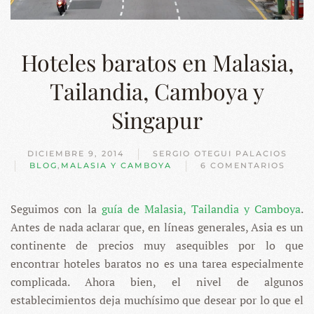
Hoteles baratos en Malasia,
Tailandia, Camboya y
Singapur
DICIEMBRE 9, 2014
SERGIO OTEGUI PALACIOS
BLOG
,
MALASIA Y CAMBOYA
6 COMENTARIOS
EN
HOTELES
BARATOS
Seguimos con la
guía de Malasia, Tailandia y Camboya
EN
.
MALASIA,
Antes de nada aclarar que, en líneas generales, Asia es un
TAILANDIA,
CAMBOYA
continente de precios muy asequibles por lo que
Y
encontrar hoteles baratos no es una tarea especialmente
SINGAPUR
complicada. Ahora bien, el nivel de algunos
establecimientos deja muchísimo que desear por lo que el