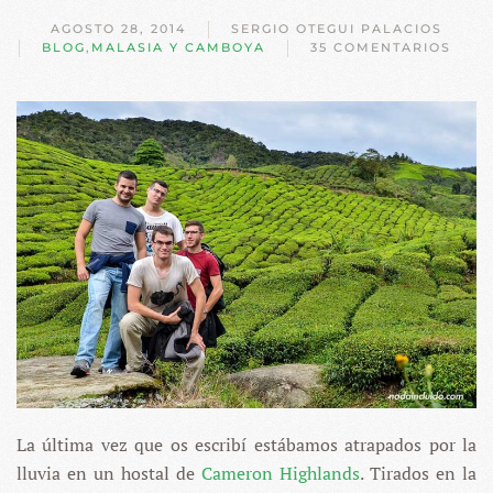
AGOSTO 28, 2014
SERGIO OTEGUI PALACIOS
BLOG
,
MALASIA Y CAMBOYA
35 COMENTARIOS
EN
3.
CAMERON
HIGHLANDS
Y
GEORGETOWN,
CALCETINES
MOJADOS
La última vez que os escribí estábamos atrapados por la
lluvia en un hostal de
Cameron Highlands
. Tirados en la