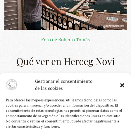
Foto de Roberto Tomás
Qué ver en Herceg Novi
Cuando llegamos por primera vez a Herceg Novi, en 2015,
Gestionar el consentimiento
estábamos cansados, sudados hambrientos y con el único
de las cookies
objetivo de bañarnos en la playa. Y es que, como no
teníamos ninguna información del lugar, tampoco
Para ofrecer las mejores experiencias, utilizamos tecnologías como las
cookies para almacenar y/o acceder a la información del dispositivo. El
espérabamos encontrar nada interesante. Sin embargo,
consentimiento de estas tecnologías nos permitirá procesar datos como el
poco tardó la ciudad montenegrina en atraparnos entre
comportamiento de navegación o las identificaciones únicas en este sitio.
No consentir o retirar el consentimiento, puede afectar negativamente a
sus fortalezas, sus callejones y sus escaleras y
ciertas características y funciones.
demostrarnos que
hay bastante que ver en Herceg Novi.