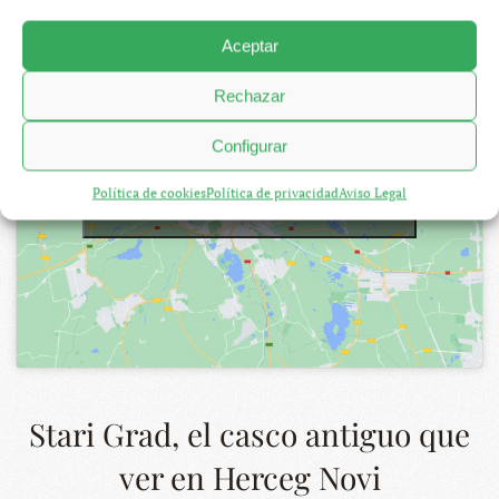
Aceptar
Rechazar
Configurar
Haz clic para aceptar marketing cookies y
Política de cookies
Política de privacidad
Aviso Legal
habilitar este contenido
Stari Grad, el casco antiguo que
ver en Herceg Novi