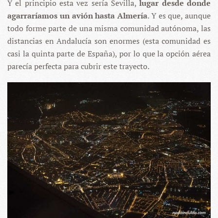
Y el principio esta vez sería Sevilla,
lugar desde donde
agarraríamos un avión hasta Almería
. Y es que, aunque
todo forme parte de una misma comunidad autónoma, las
distancias en Andalucía son enormes (esta comunidad es
casi la quinta parte de España), por lo que la opción aérea
parecía perfecta para cubrir este trayecto.