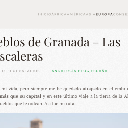
INICIO
ÁFRICA
AMÉRICA
ASIA
EUROPA
CONSE
eblos de Granada – Las
scaleras
O OTEGUI PALACIOS
ANDALUCÍA
,
BLOG
,
ESPAÑA
n mi vida, pero siempre me he quedado atrapado en el embru
más que su capital
y en este último viaje a la tierra de la 
ueblos que le rodean. Así fue mi ruta.