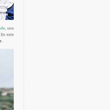
ade
, una
 En este
r
.