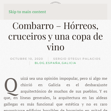
MENÚ
Skip to main content
Combarro – Hórreos,
cruceiros y una copa de
vino
OCTUBRE 10, 2020
SERGIO OTEGUI PALACIOS
BLOG
,
ESPAÑA
,
GALICIA
Q
uizá sea una opinión impopular, pero si algo me
chirrió en Galicia es el desbarajuste
arquitectónico de muchos de sus pueblos. Y es
que, en líneas generales, la arquitectura en las aldeas
gallegas es más funcional que estética y no es raro
encontrarse edificios horribles de hormigón en mitad de