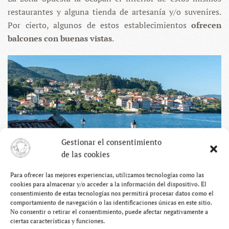
restaurantes y alguna tienda de artesanía y/o suvenires.
Por cierto, algunos de estos establecimientos
ofrecen
balcones con buenas vistas
.
Gestionar el consentimiento
de las cookies
Para ofrecer las mejores experiencias, utilizamos tecnologías como las
cookies para almacenar y/o acceder a la información del dispositivo. El
consentimiento de estas tecnologías nos permitirá procesar datos como el
comportamiento de navegación o las identificaciones únicas en este sitio.
No consentir o retirar el consentimiento, puede afectar negativamente a
Cuando te alejas de la zona de “restauración”, las avenidas
ciertas características y funciones.
se ensanchan ligeramente y
las casas residenciales y sus