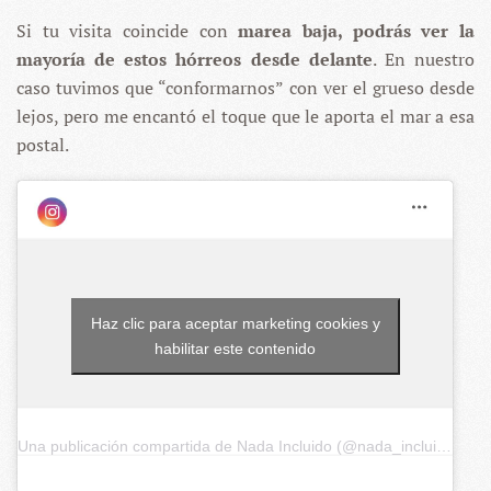
Si tu visita coincide con
marea baja, podrás ver la
mayoría de estos hórreos desde delante
. En nuestro
caso tuvimos que “conformarnos” con ver el grueso desde
lejos, pero me encantó el toque que le aporta el mar a esa
postal.
Haz clic para aceptar marketing cookies y
habilitar este contenido
Una publicación compartida de Nada Incluido (@nada_incluido)
el
1