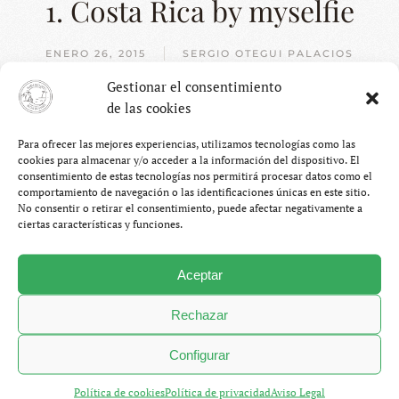
1. Costa Rica by myselfie
ENERO 26, 2015
SERGIO OTEGUI PALACIOS
BLOG
,
COSTA RICA
23 COMENTARIOS
EN
Gestionar el consentimiento
1.
de las cookies
COSTA
La vida da muchas vueltas. Topicazo, pensaréis. Y sí, lo es,
RICA
BY
Para ofrecer las mejores experiencias, utilizamos tecnologías como las
pero no por ello deja de ser verdad. Tal día como hoy hace
MYSELFIE
cookies para almacenar y/o acceder a la información del dispositivo. El
un año preparaba un
viaje a Perú
con mi (ex)pareja
consentimiento de estas tecnologías nos permitirá procesar datos como el
durante ocho años y algunas amigas suyas. Hoy, cojo un
comportamiento de navegación o las identificaciones únicas en este sitio.
No consentir o retirar el consentimiento, puede afectar negativamente a
avión a Costa Rica, solo, y sin novia. Y diréis, ¿qué ha
ciertas características y funciones.
pasado en ese tiempo? Muchas cosas, muchas más de las
que haya sido capaz de entender, muchas más de las que
Aceptar
tenga o deba contar en este blog. Simplemente decir que
creo que hay puertas que no se deberían abrir. Pero no os
Rechazar
preocupéis, nada de eso me ha quitado las ganas de
sonreír… y de seguir viajando. Y Costa Rica se va a enterar
Configurar
bien de ello.
Política de cookies
Política de privacidad
Aviso Legal