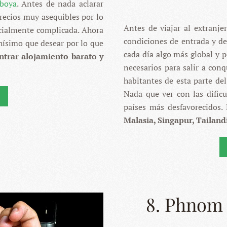
mboya
. Antes de nada aclarar
LASIA,
precios muy asequibles por lo
LANDIA,
Antes de viajar al extranje
MBOYA
ecialmente complicada. Ahora
condiciones de entrada y de
hísimo que desear por lo que
NGAPUR
cada día algo más global y 
ntrar alojamiento barato y
necesarios para salir a con
habitantes de esta parte del
Nada que ver con las dificu
países más desfavorecidos.
Malasia, Singapur, Tailan
8. Phnom 