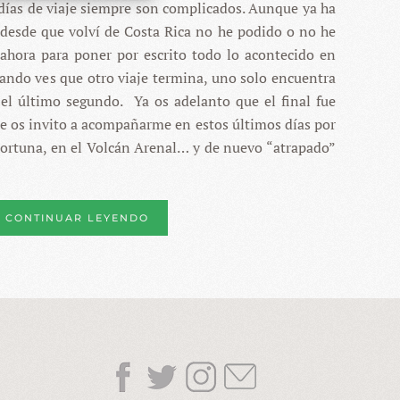
 días de viaje siempre son complicados. Aunque ya ha
ARENAL
Y
esde que volví de Costa Rica no he podido o no he
RÍO
CELESTE,
ahora para poner por escrito todo lo acontecido en
TODO
uando ves que otro viaje termina, uno solo encuentra
SALDRÁ
BIEN
el último segundo. Ya os adelanto que el final fue
ue os invito a acompañarme en estos últimos días por
Fortuna, en el Volcán Arenal… y de nuevo “atrapado”
CONTINUAR LEYENDO