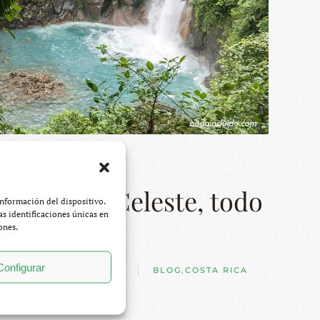
enal y Río Celeste, todo
información del dispositivo.
s identificaciones únicas en
saldrá bien
ones.
Configurar
RGIO OTEGUI PALACIOS
BLOG
,
COSTA RICA
48 COMENTARIOS
EN
8.
VOLCÁN