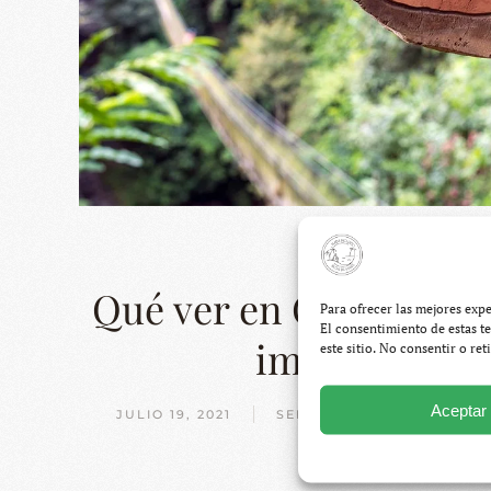
Qué ver en Costa Rica 
Para ofrecer las mejores exp
El consentimiento de estas t
imprescindib
este sitio. No consentir o re
Aceptar
JULIO 19, 2021
SERGIO OTEGUI PALACIOS
152 COMENTARIOS
EN
QUÉ
VER