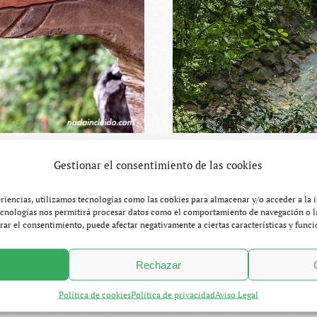
Gestionar el consentimiento de las cookies
– 20 lugares
8. Volcán Ar
eriencias, utilizamos tecnologías como las cookies para almacenar y/o acceder a la 
ecnologías nos permitirá procesar datos como el comportamiento de navegación o la
les
tirar el consentimiento, puede afectar negativamente a ciertas características y funci
Rechazar
BLOG
,
COSTA RICA
MARZO 16, 2015
SE
Política de cookies
Política de privacidad
Aviso Legal