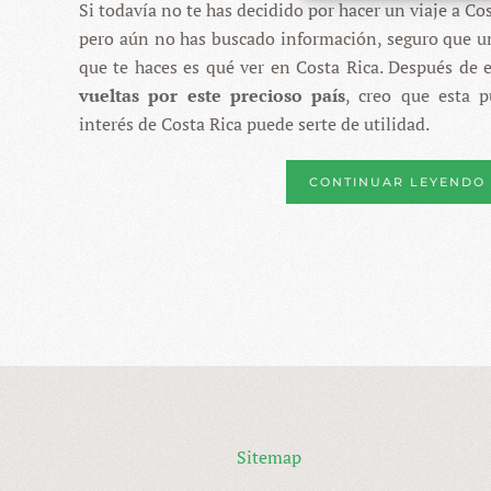
Si todavía no te has decidido por hacer un viaje a Cost
EN
COSTA
pero aún no has buscado información, seguro que u
RICA
–
que te haces es qué ver en Costa Rica. Después de 
20
vueltas por este precioso país
, creo que esta p
LUGARES
IMPRESCINDIBLES
interés de Costa Rica puede serte de utilidad.
CONTINUAR LEYENDO
Sitemap