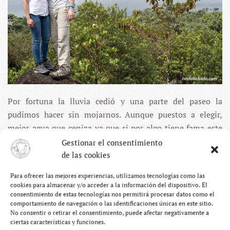
Por fortuna la lluvia cedió y una parte del paseo la
pudimos hacer sin mojarnos. Aunque puestos a elegir,
mejor agua que ceniza ya que si por algo tiene fama este
coloso es por presentar desde hace un tiempo un nivel de
Gestionar el consentimiento
actividad alto, hasta el punto de que en la entrada del
de las cookies
parque hay una placa conmemorando algunas de las
Para ofrecer las mejores experiencias, utilizamos tecnologías como las
víctimas que el Arenal ha dejado a su paso.
cookies para almacenar y/o acceder a la información del dispositivo. El
consentimiento de estas tecnologías nos permitirá procesar datos como el
comportamiento de navegación o las identificaciones únicas en este sitio.
No consentir o retirar el consentimiento, puede afectar negativamente a
ciertas características y funciones.