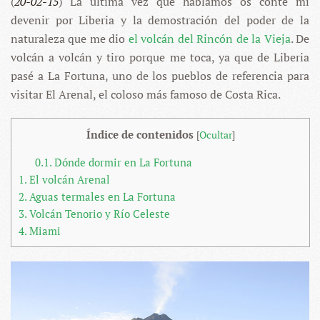
(
20-02-15
) La última vez que hablamos os conté mi
devenir por Liberia y la demostración del poder de la
naturaleza que me dio
el volcán del Rincón de la Vieja
. De
volcán a volcán y tiro porque me toca, ya que de Liberia
pasé a La Fortuna, uno de los pueblos de referencia para
visitar El Arenal, el coloso más famoso de Costa Rica.
Índice de contenidos
[
Ocultar
]
0.1.
Dónde dormir en La Fortuna
1.
El volcán Arenal
2.
Aguas termales en La Fortuna
3.
Volcán Tenorio y Río Celeste
4.
Miami