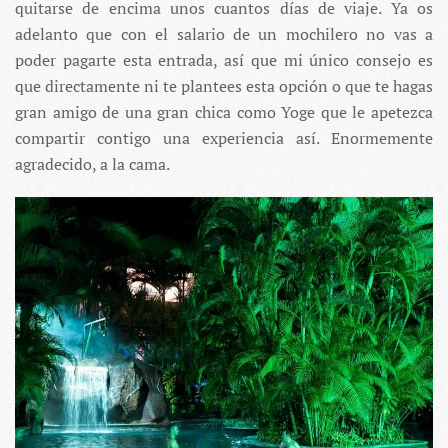
quitarse de encima unos cuantos días de viaje. Ya os
adelanto que con el salario de un mochilero no vas a
poder pagarte esta entrada, así que mi único consejo es
que directamente ni te plantees esta opción o que te hagas
gran amigo de una gran chica como Yoge que le apetezca
compartir contigo una experiencia así. Enormemente
agradecido, a la cama.