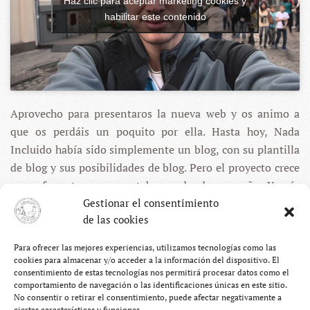
Haz clic para aceptar marketing cookies y
habilitar este contenido
Aprovecho para presentaros la nueva web y os animo a
que os perdáis un poquito por ella. Hasta hoy, Nada
Incluido había sido simplemente un blog, con su plantilla
de blog y sus posibilidades de blog. Pero el proyecto crece
y ese formato se nos estaba quedando pequeño. Y más
Gestionar el consentimiento
ahora, que en menos de lo que cantan siete gallos estamos
de las cookies
embarcados en una nueva aventura. Os doy una pista:
Perú. Suena bien, ¿no?
Para ofrecer las mejores experiencias, utilizamos tecnologías como las
cookies para almacenar y/o acceder a la información del dispositivo. El
consentimiento de estas tecnologías nos permitirá procesar datos como el
TODAS LAS PUBLICACIONES DE
NUESTRO
comportamiento de navegación o las identificaciones únicas en este sitio.
No consentir o retirar el consentimiento, puede afectar negativamente a
VIAJE HASTA LAPONIA
ciertas características y funciones.