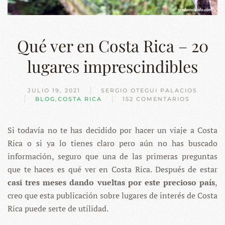
Qué ver en Costa Rica – 20
lugares imprescindibles
JULIO 19, 2021
SERGIO OTEGUI PALACIOS
BLOG
,
COSTA RICA
152 COMENTARIOS
EN
QUÉ
VER
Si todavía no te has decidido por hacer un viaje a Costa
EN
COSTA
Rica o si ya lo tienes claro pero aún no has buscado
RICA
–
información, seguro que una de las primeras preguntas
20
que te haces es qué ver en Costa Rica. Después de estar
LUGARES
IMPRESCINDIBLES
casi tres meses dando vueltas por este precioso país
,
creo que esta publicación sobre lugares de interés de Costa
Rica puede serte de utilidad.