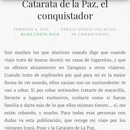
Catarata de la Paz, el
conquistador
FEBRERO 3, 2015
SERGIO OTEGUI PALACIOS
BLOG
,
COSTA RICA
46 COMENTARIOS
EN
3.
VOLCÁN
Son muchos los que alucinan cuando digo que cuando
IRAZÚ,
POÁS
viajo trato de buscar dormir en casas de lugareños, y que
Y
LA
yo ofrezco alojamiento en Zaragoza a otros viajeros.
CATARATA
Cuando trato de explicarles por qué para mí es la mejor
DE
LA
forma de ver mundo, ellos zanjan con un contundente: te
PAZ,
van a robar. Si por robar entienden tratarte de maravilla,
EL
CONQUISTADOR
llevarte a lugares exclusivos, cuidarte como si fueras
familia o darte más de lo que ellos mismos tienen… sí, me
están robando, y mucho. Para todas esas personas con
dudas va esta publicación, que recoge mi viaje por los
volcanes Irazú, Poas y la Catarata de La Paz.