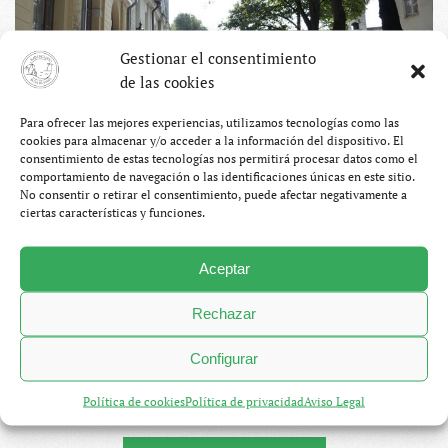
Gestionar el consentimiento
de las cookies
Para ofrecer las mejores experiencias, utilizamos tecnologías como las
cookies para almacenar y/o acceder a la información del dispositivo. El
consentimiento de estas tecnologías nos permitirá procesar datos como el
comportamiento de navegación o las identificaciones únicas en este sitio.
Si no llueve, hace frío. Si no hace frío, hace viento. Si no
No consentir o retirar el consentimiento, puede afectar negativamente a
ciertas características y funciones.
hace viento, está nublado. Si alguna vez ha salido el sol,
debíamos de estar echando la siesta. Entre una cosa y otra
Aceptar
vamos a volver más blancos de lo que nos fuimos (mira
que eso es difícil). Lejos de mejorar, el tiempo empeora
Rechazar
conforme nos acercamos a Laponia. Si esto sigue así,
vamos a tener que acabar por comprar unas chancletas de
Configurar
piel de oso o directamente cambiar el nombre del viaje: “A
Política de cookies
Política de privacidad
Aviso Legal
Laponia con fiebre”.