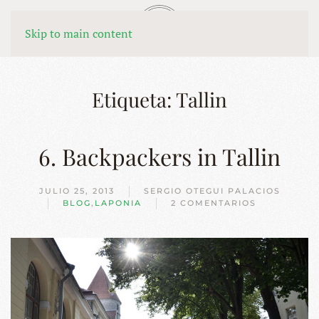
MENÚ
Skip to main content
Etiqueta:
Tallin
6. Backpackers in Tallin
JULIO 25, 2013
SERGIO OTEGUI PALACIOS
BLOG
,
LAPONIA
2 COMENTARIOS
EN
6.
BACKPACKERS
IN
TALLIN