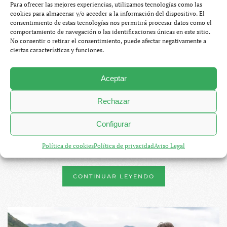
– 10 lugares imprescindibles
Para ofrecer las mejores experiencias, utilizamos tecnologías como las
cookies para almacenar y/o acceder a la información del dispositivo. El
consentimiento de estas tecnologías nos permitirá procesar datos como el
MARZO 2, 2025
SERGIO OTEGUI PALACIOS
comportamiento de navegación o las identificaciones únicas en este sitio.
BLOG
,
MONTENEGRO
30 COMENTARIOS
No consentir o retirar el consentimiento, puede afectar negativamente a
EN
ciertas características y funciones.
QUÉ
VER
Si hiciera una selección de los diez lugares más
EN
LA
Aceptar
fascinantes en los que he estado, sin duda, la bahía de
BAHÍA
DE
Kotor se colaría en la lista. Pero es que, probablemente,
Rechazar
KOTOR
entraría también en un
top
5. Y es que este rincón de
–
10
Montenegro es
un paisaje soñado donde la tierra, el
Configurar
LUGARES
mar y el patrimonio se funden a la perfección
. Aquí te
IMPRESCINDIBLES
Política de cookies
Política de privacidad
Aviso Legal
cuento qué ver en la bahía de Kotor.
CONTINUAR LEYENDO