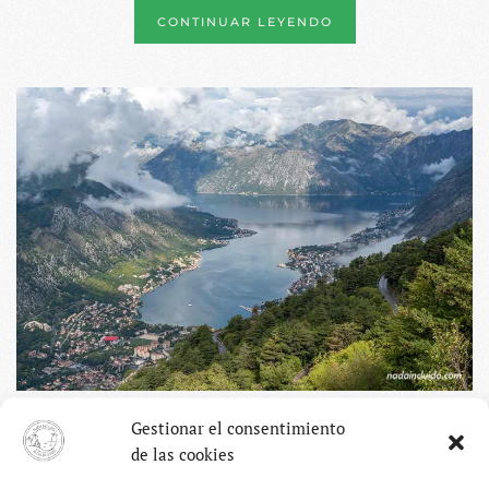
CONTINUAR LEYENDO
Gestionar el consentimiento
Qué ver en la bahía de Kotor
de las cookies