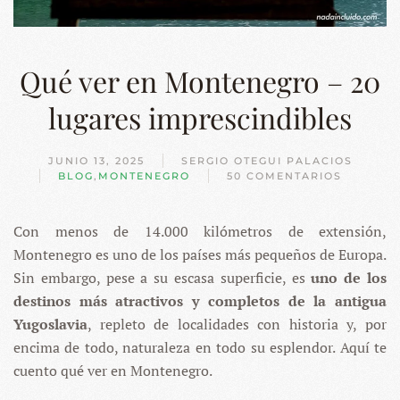
Qué ver en Montenegro – 20
lugares imprescindibles
JUNIO 13, 2025
SERGIO OTEGUI PALACIOS
BLOG
,
MONTENEGRO
50 COMENTARIOS
EN
QUÉ
VER
Con menos de 14.000 kilómetros de extensión,
EN
MONTENEGRO
Montenegro es uno de los países más pequeños de Europa.
–
20
Sin embargo, pese a su escasa superficie, es
uno de los
LUGARES
destinos más atractivos y completos de la antigua
IMPRESCINDIBLES
Yugoslavia
, repleto de localidades con historia y, por
encima de todo, naturaleza en todo su esplendor. Aquí te
cuento qué ver en Montenegro.