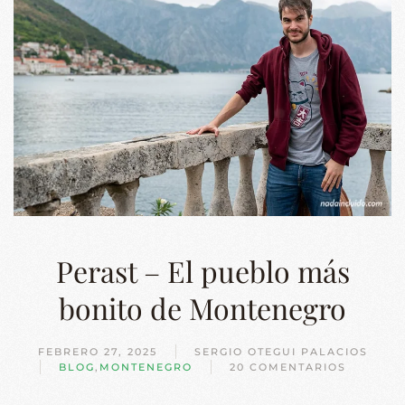
Perast – El pueblo más
bonito de Montenegro
FEBRERO 27, 2025
SERGIO OTEGUI PALACIOS
BLOG
,
MONTENEGRO
20 COMENTARIOS
EN
PERAST
–