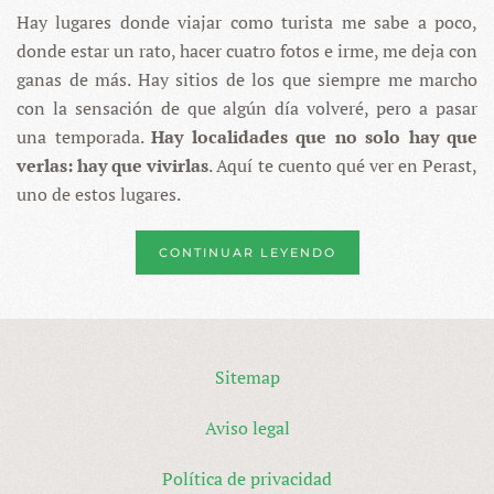
Hay lugares donde viajar como turista me sabe a poco,
EL
PUEBLO
donde estar un rato, hacer cuatro fotos e irme, me deja con
MÁS
BONITO
ganas de más. Hay sitios de los que siempre me marcho
DE
con la sensación de que algún día volveré, pero a pasar
MONTENEGRO
una temporada.
Hay localidades que no solo hay que
verlas: hay que vivirlas
. Aquí te cuento qué ver en Perast,
uno de estos lugares.
CONTINUAR LEYENDO
Sitemap
Aviso legal
Política de privacidad