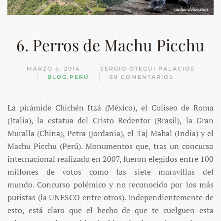
6. Perros de Machu Picchu
MARZO 5, 2014
SERGIO OTEGUI PALACIOS
BLOG
,
PERÚ
69 COMENTARIOS
EN
6.
PERROS
La pirámide Chichén Itzá (México), el Coliseo de Roma
DE
MACHU
(Italia), la estatua del Cristo Redentor (Brasil), la Gran
PICCHU
Muralla (China), Petra (Jordania), el Taj Mahal (India) y el
Machu Picchu (Perú). Monumentos que, tras un concurso
internacional realizado en 2007, fueron elegidos entre 100
millones de votos como las siete maravillas del
mundo. Concurso polémico y no reconocido por los más
puristas (la UNESCO entre otros). Independientemente de
esto, está claro que el hecho de que te cuelguen esta