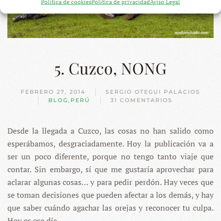
Política de cookies
Política de privacidad
Aviso Legal
5. Cuzco, NONG
FEBRERO 27, 2014
SERGIO OTEGUI PALACIOS
BLOG
,
PERÚ
31 COMENTARIOS
EN
5.
CUZCO,
Desde la llegada a Cuzco, las cosas no han salido como
NONG
esperábamos, desgraciadamente. Hoy la publicación va a
ser un poco diferente, porque no tengo tanto viaje que
contar. Sin embargo, sí que me gustaría aprovechar para
aclarar algunas cosas… y para pedir perdón. Hay veces que
se toman decisiones que pueden afectar a los demás, y hay
que saber cuándo agachar las orejas y reconocer tu culpa.
Hoy es ese día.