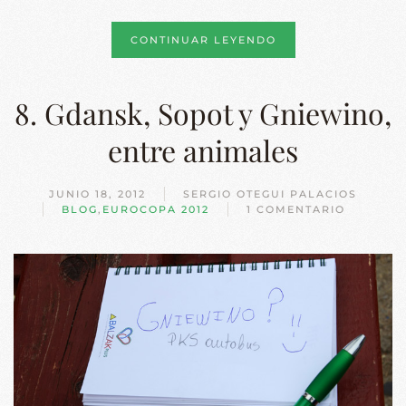
CONTINUAR LEYENDO
8. Gdansk, Sopot y Gniewino,
entre animales
JUNIO 18, 2012
SERGIO OTEGUI PALACIOS
BLOG
,
EUROCOPA 2012
1 COMENTARIO
EN
8.
GDANSK,
SOPOT
Y
GNIEWINO,
ENTRE
ANIMALES