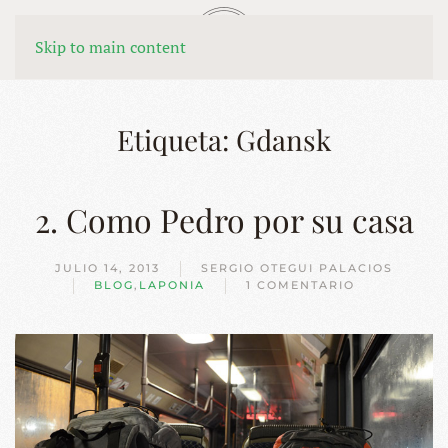
MENÚ
Skip to main content
Etiqueta:
Gdansk
2. Como Pedro por su casa
JULIO 14, 2013
SERGIO OTEGUI PALACIOS
BLOG
,
LAPONIA
1 COMENTARIO
EN
2.
COMO
PEDRO
POR
SU
CASA