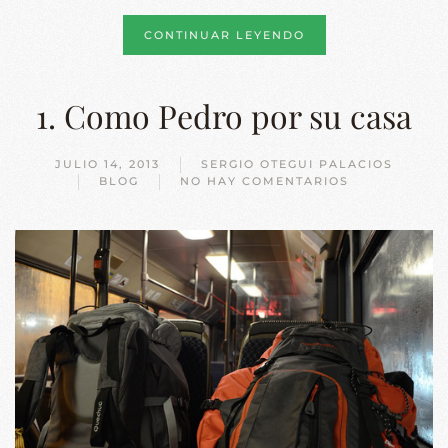
CONTINUAR LEYENDO
1. Como Pedro por su casa
JULIO 14, 2013
SERGIO OTEGUI PALACIOS
BLOG
NO HAY COMENTARIOS
EN
1.
COMO
PEDRO
POR
SU
CASA