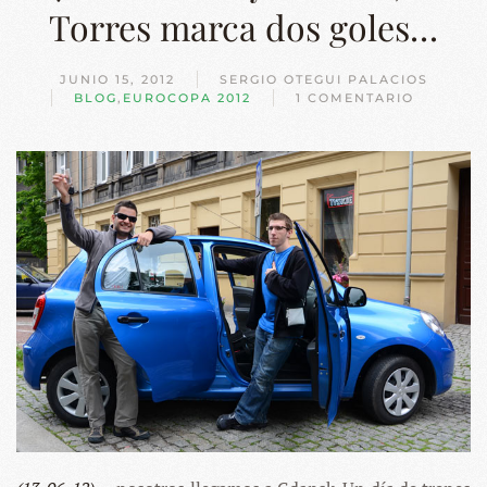
Torres marca dos goles…
JUNIO 15, 2012
SERGIO OTEGUI PALACIOS
BLOG
,
EUROCOPA 2012
1 COMENTARIO
EN
7.
AUSCHWITZ
Y
GDANSK,
SI
TORRES
MARCA
DOS
GOLES…