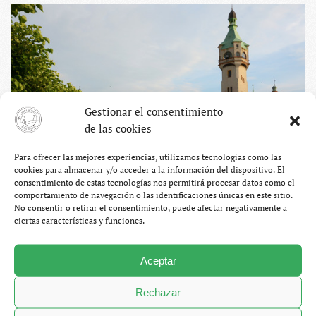
Gestionar el consentimiento
de las cookies
Para ofrecer las mejores experiencias, utilizamos tecnologías como las
cookies para almacenar y/o acceder a la información del dispositivo. El
consentimiento de estas tecnologías nos permitirá procesar datos como el
comportamiento de navegación o las identificaciones únicas en este sitio.
No consentir o retirar el consentimiento, puede afectar negativamente a
Una atractiva combinación de elementos que hace de este
ciertas características y funciones.
sitio un lugar estupendo para pasar el día… o la noche.
Pero nosotros nos pasaríamos la noche en Sopot si no en
Aceptar
Gdansk, más concretamente en la cama del hostal. Había
Rechazar
llegado la hora de reponer las pocas fuerzas que ese día
habíamos gastado.