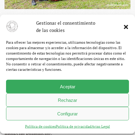
Gestionar el consentimiento
La comarca Naso Tjër Di – El
de las cookies
poder del río
Para ofrecer las mejores experiencias, utilizamos tecnologías como las
cookies para almacenar y/o acceder a la información del dispositivo. El
consentimiento de estas tecnologías nos permitirá procesar datos como el
ABRIL 17, 2024
SERGIO OTEGUI PALACIOS
comportamiento de navegación o las identificaciones únicas en este sitio.
BLOG
,
PANAMÁ
NO HAY COMENTARIOS
EN
No consentir o retirar el consentimiento, puede afectar negativamente a
LA
ciertas características y funciones.
COMARCA
Cuando llegamos a la comarca Naso Tër Di, sobrevolamos
NASO
TJËR
con el dron el río en torno al que fluye esta comunidad
Aceptar
DI
–
indígena. Sin embargo, el aparato tuvo un fallo extraño y
EL
Rechazar
le perdimos la pista. Lo que nosotros tratamos de
PODER
DEL
entender como un problema técnico, los nasos lo
RÍO
Configurar
achacaron a los designios de su río al que le han otorgado
un valor místico.
Así es la vida en este territorio
Política de cookies
Política de privacidad
Aviso Legal
indígena panameño
.