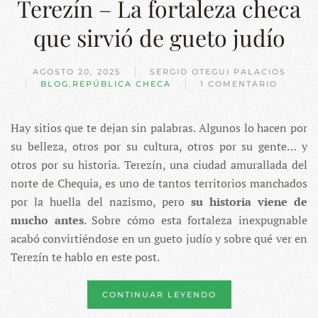
Terezín – La fortaleza checa
que sirvió de gueto judío
AGOSTO 20, 2025
SERGIO OTEGUI PALACIOS
BLOG
,
REPÚBLICA CHECA
1 COMENTARIO
EN
TEREZÍN
–
Hay sitios que te dejan sin palabras. Algunos lo hacen por
LA
FORTALEZA
su belleza, otros por su cultura, otros por su gente… y
CHECA
QUE
otros por su historia. Terezín, una ciudad amurallada del
SIRVIÓ
norte de Chequia, es uno de tantos territorios manchados
DE
GUETO
por la huella del nazismo, pero
su historia viene de
JUDÍO
mucho antes
. Sobre cómo esta fortaleza inexpugnable
acabó convirtiéndose en un gueto judío y sobre qué ver en
Terezín te hablo en este post.
CONTINUAR LEYENDO