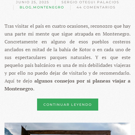
JUNIO 25, 2025
SERGIO OTEGUI PALACIOS
BLOG
,
MONTENEGRO
44 COMENTARIOS
EN
VIAJAR
A
Tras visitar el país en cuatro ocasiones, reconozco que hay
MONTENEGRO
–
una parte mi mente que sigue atrapada en Montenegro.
TODO
LO
Concretamente en alguno de esos pueblos costeros
QUE
anclados en mitad de la bahía de Kotor o en cada uno de
NECESITAS
SABER
sus espectaculares parques naturales. Y es que este
pequeño país balcánico es una de mis debilidades viajeras
y por ello no puedo dejar de visitarlo y de recomendarlo.
Aquí te dejo
algunos consejos por si planeas viajar a
Montenegro
.
CONTINUAR LEYENDO