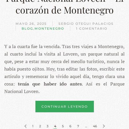
corazón de Montenegro
MAYO 26, 2025
SERGIO OTEGUI PALACIOS
BLOG
,
MONTENEGRO
1 COMENTARIO
EN
PARQUE
NACIONAL
Y a la cuarta fue la vencida. Tras tres viajes a Montenegro,
LOVCEN
–
al cuarto incluí la visita al Lovcen, un parque natural al
EL
CORAZÓN
que, pese a estar muy cerca del meollo turístico, nunca le
DE
había puesto ojitos. Hoy, tras editar las fotos, escribir este
MONTENEGRO
artículo y rememorar lo vivido aquel día, tengo clara una
cosa:
tenía que haber ido antes
. Así es el Parque
Nacional Lovcen.
CONTINUAR LEYENDO
1
2
3
4
5
6
7
…
46