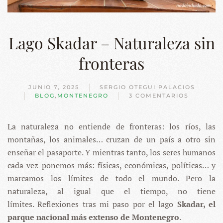
Lago Skadar – Naturaleza sin
fronteras
JUNIO 7, 2025
SERGIO OTEGUI PALACIOS
BLOG
,
MONTENEGRO
3 COMENTARIOS
EN
LAGO
SKADAR
La naturaleza no entiende de fronteras: los ríos, las
–
NATURALEZA
montañas, los animales… cruzan de un país a otro sin
SIN
FRONTERAS
enseñar el pasaporte. Y mientras tanto, los seres humanos
cada vez ponemos más: físicas, económicas, políticas… y
marcamos los límites de todo el mundo. Pero la
naturaleza, al igual que el tiempo, no tiene
límites. Reflexiones tras mi paso por el lago
Skadar, el
parque nacional más extenso de Montenegro
.