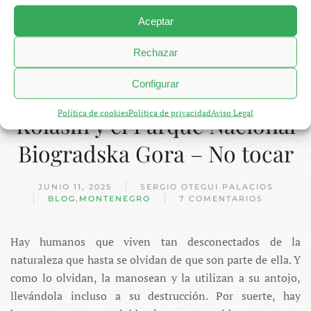
Aceptar
Rechazar
Configurar
Política de cookies
Política de privacidad
Aviso Legal
Kolasin y el Parque Nacional
Biogradska Gora – No tocar
JUNIO 11, 2025
SERGIO OTEGUI PALACIOS
BLOG
,
MONTENEGRO
7 COMENTARIOS
EN
KOLASIN
Y
Hay humanos que viven tan desconectados de la
EL
PARQUE
naturaleza que hasta se olvidan de que son parte de ella. Y
NACIONAL
BIOGRADSKA
como lo olvidan, la manosean y la utilizan a su antojo,
GORA
llevándola incluso a su destrucción. Por suerte, hay
–
NO