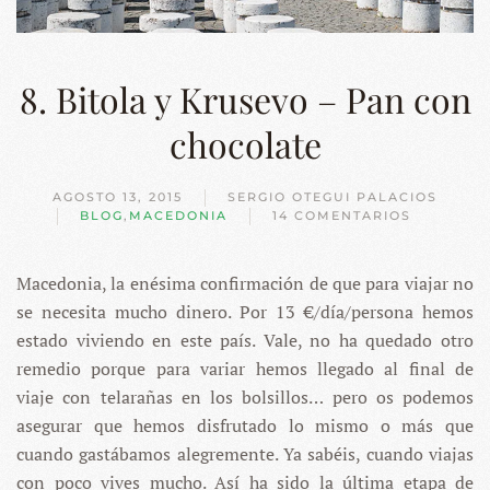
8. Bitola y Krusevo – Pan con
chocolate
AGOSTO 13, 2015
SERGIO OTEGUI PALACIOS
BLOG
,
MACEDONIA
14 COMENTARIOS
EN
8.
BITOLA
Macedonia, la enésima confirmación de que para viajar no
Y
KRUSEVO
se necesita mucho dinero. Por 13 €/día/persona hemos
–
PAN
estado viviendo en este país. Vale, no ha quedado otro
CON
remedio porque para variar hemos llegado al final de
CHOCOLATE
viaje con telarañas en los bolsillos… pero os podemos
asegurar que hemos disfrutado lo mismo o más que
cuando gastábamos alegremente. Ya sabéis, cuando viajas
con poco vives mucho. Así ha sido la última etapa de