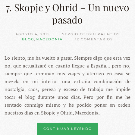
7. Skopje y Ohrid – Un nuevo
pasado
AGOSTO 4, 2015
SERGIO OTEGUI PALACIOS
BLOG
,
MACEDONIA
12 COMENTARIOS
EN
7.
SKOPJE
Lo siento, me ha vuelto a pasar. Siempre digo que esta vez
Y
OHRID
no, que actualizaré en cuanto llegue a España… pero no,
–
UN
siempre que terminan mis viajes y aterrizo en casa se
NUEVO
mezcla en mi interior una extraña combinación de
PASADO
nostalgia, caos, pereza y exceso de trabajo me impide
tocar el blog durante unos días. Pero por fin me he
sentado conmigo mismo y he podido poner en orden
nuestros días en Skopje y Ohrid, Macedonia.
CONTINUAR LEYENDO