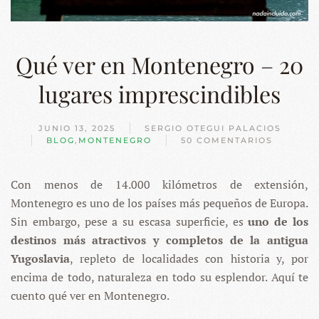
Qué ver en Montenegro – 20
lugares imprescindibles
JUNIO 13, 2025
SERGIO OTEGUI PALACIOS
BLOG
,
MONTENEGRO
50 COMENTARIOS
EN
QUÉ
VER
Con menos de 14.000 kilómetros de extensión,
EN
MONTENEGRO
Montenegro es uno de los países más pequeños de Europa.
–
20
Sin embargo, pese a su escasa superficie, es
uno de los
LUGARES
destinos más atractivos y completos de la antigua
IMPRESCINDIBLES
Yugoslavia
, repleto de localidades con historia y, por
encima de todo, naturaleza en todo su esplendor. Aquí te
cuento qué ver en Montenegro.