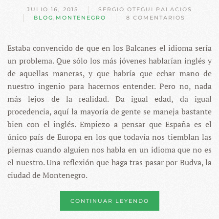
JULIO 16, 2015
SERGIO OTEGUI PALACIOS
BLOG
,
MONTENEGRO
8 COMENTARIOS
EN
BUDVA
–
Estaba convencido de que en los Balcanes el idioma sería
LOS
SERRANO
un problema. Que sólo los más jóvenes hablarían inglés y
de aquellas maneras, y que habría que echar mano de
nuestro ingenio para hacernos entender. Pero no, nada
más lejos de la realidad. Da igual edad, da igual
procedencia, aquí la mayoría de gente se maneja bastante
bien con el inglés. Empiezo a pensar que España es el
único país de Europa en los que todavía nos tiemblan las
piernas cuando alguien nos habla en un idioma que no es
el nuestro. Una reflexión que haga tras pasar por Budva, la
ciudad de Montenegro.
CONTINUAR LEYENDO