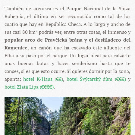
También de arenisca es el Parque Nacional de la Suiza
Bohemia, el último en ser reconocido como tal de los
cuatro que hay en República Checa. A lo largo y ancho de
sus casi 80 km² podrás ver, entre otras cosas, el inmenso y
popular arco de Pravčická brána y el desfiladero del
Kamenice
, un cañón que ha excavado este afluente del
Elba a su paso por el parque. Un lugar ideal para calzarte
unas buenas botas y hacer senderismo hasta que te
canses, si es que esto ocurre. Si quieres dormir por la zona,
apunta:
hotel K-Haus (€€)
,
hotel Švýcarský dům (€€€)
y
hotel Zlatá Lípa (€€€€)
.