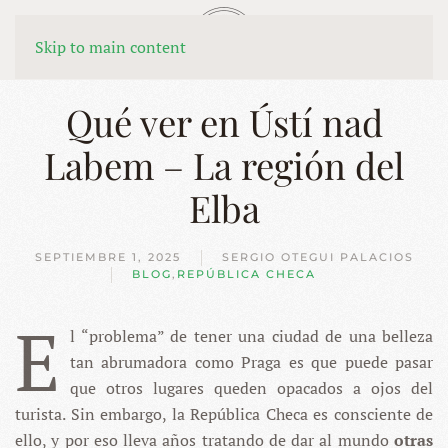
MENÚ
Skip to main content
Qué ver en Ústí nad
Labem – La región del
Elba
SEPTIEMBRE 1, 2025
SERGIO OTEGUI PALACIOS
BLOG
,
REPÚBLICA CHECA
E
l “problema” de tener una ciudad de una belleza
tan abrumadora como Praga es que puede pasar
que otros lugares queden opacados a ojos del
turista. Sin embargo, la República Checa es consciente de
ello, y por eso lleva años tratando de dar al mundo
otras