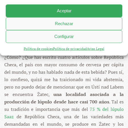
Aceptar
Rechazar
ŽATEC, LA CAPITAL DEL LÚPULO
Configurar
DEL PAÍS
Política de cookies
Política de privacidad
Aviso Legal
¿Cómo? ¿Que has escrito cuatro artículos sobre República
Checa, el país con mayor consumo de cerveza per cápita
del mundo, y no has hablado nada de esta bebida? Pues sí,
lo confieso, quizá me ha traicionado mi vida abstemia,
pero no puedo dejar de mencionar que en Ústí nad Labem
se encuentra Žatec,
una localidad asociada a la
producción de lúpulo desde hace casi 700 años
. Tal es
su tradición e importancia que más del
75 % del lúpulo
Saaz
de República Checa, una de las variedades más
demandadas en el mundo, se produce en Žatec y los