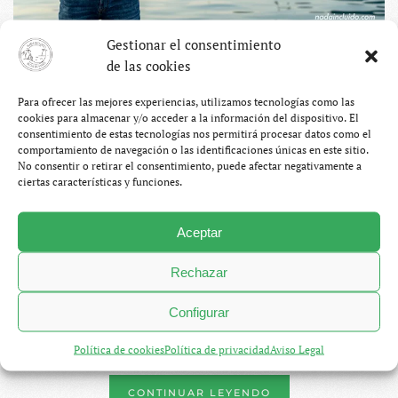
Gestionar el consentimiento
de las cookies
Porto Montenegro – Lujo
Para ofrecer las mejores experiencias, utilizamos tecnologías como las
balcánico
cookies para almacenar y/o acceder a la información del dispositivo. El
consentimiento de estas tecnologías nos permitirá procesar datos como el
comportamiento de navegación o las identificaciones únicas en este sitio.
MARZO 1, 2025
SERGIO OTEGUI PALACIOS
No consentir o retirar el consentimiento, puede afectar negativamente a
BLOG
,
MONTENEGRO
3 COMENTARIOS
ciertas características y funciones.
EN
PORTO
MONTENEGRO
Allí donde el Adriático se esconde entre montañas se
–
Aceptar
LUJO
encuentra Porto Montenegro,
uno de los lugares más
BALCÁNICO
Rechazar
lujosos de la península de los Balcanes
. Un puerto con
cabida para superyates que quiere atraer a las grandes
Configurar
fortunas a Montenegro. Y mientras los ricos llegan, los
turistas ya van amarrando sus anclas.
Política de cookies
Política de privacidad
Aviso Legal
CONTINUAR LEYENDO