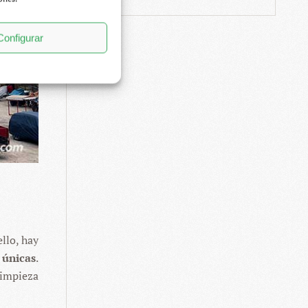
Configurar
llo, hay
 únicas
.
limpieza