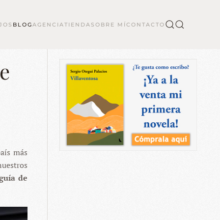
JOS
BLOG
AGENCIA
TIENDA
SOBRE MÍ
CONTACTO
e
país más
nuestros
 guía de