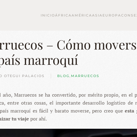
INICIO
ÁFRICA
AMÉRICA
ASIA
EUROPA
CONSE
arruecos – Cómo movers
 país marroquí
O OTEGUI PALACIOS
BLOG
,
MARRUECOS
 año, Marruecos se ha convertido, por mérito propio, en el 
ca, entre otras cosas, el importante desarrollo logístico de 
 país marroquí es fácil y barato moverse, pero creo que
esta
izar tu viaje
por ahí.