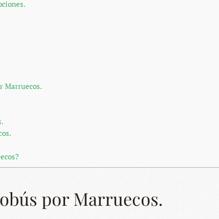
pciones.
or Marruecos.
.
cos.
uecos?
tobús por Marruecos.