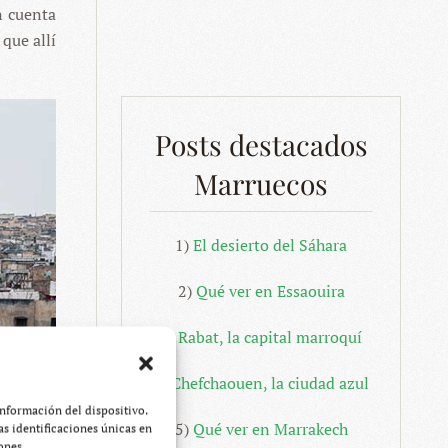
n cuenta
 que allí
Posts destacados
Marruecos
1)
El desierto del Sáhara
2)
Qué ver en Essaouira
3)
Rabat, la capital marroquí
4)
Chefchaouen, la ciudad azul
información del dispositivo.
5)
Qué ver en Marrakech
s identificaciones únicas en
ones.