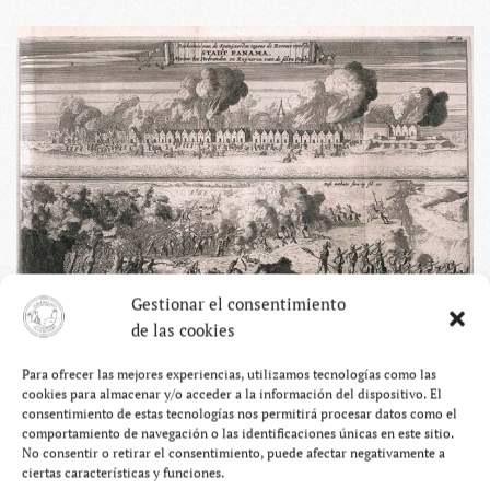
Gestionar el consentimiento
de las cookies
Dos años después, Fernández de Córdoba, otro
Para ofrecer las mejores experiencias, utilizamos tecnologías como las
gobernador español, ordenó
reconstruir la ciudad ocho
cookies para almacenar y/o acceder a la información del dispositivo. El
consentimiento de estas tecnologías nos permitirá procesar datos como el
kilómetros al suroeste
del asentamiento original, lo que
comportamiento de navegación o las identificaciones únicas en este sitio.
hoy en día corresponde al casco antiguo. Allí empezó a
No consentir o retirar el consentimiento, puede afectar negativamente a
ciertas características y funciones.
crecer y a desarrollarse, especialmente a mitades del siglo