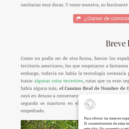
sanitarias muy duras. Y como muestra, su fascinante 
¿Ganas de conocer 
Breve 
Como no podía ser de otra forma, fueron los españ
territorio americano, los que empezaron a fantasear 
embargo, todavía no había la tecnología necesaria
trazar
algunas rutas terrestres
, rutas que ya eran s
había alguna más,
el Camino Real de Nombre de D
cayó en desuso a consecuencia de los constantes ata
segundo se mantuvo en el candelero algunos año
empedrado.
Para ofrecer las mejores exp
El consentimiento de estas t
este sitio. No consentir o re