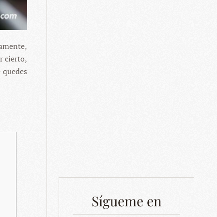
samente,
 cierto,
e quedes
Sígueme en