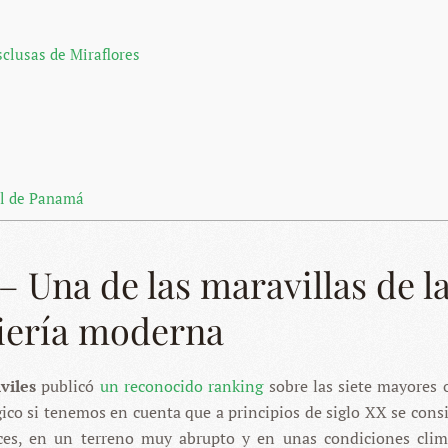
clusas de Miraflores
al de Panamá
 Una de las maravillas de l
iería moderna
viles
publicó
un reconocido ranking
sobre las siete mayores 
lógico si tenemos en cuenta que a principios de siglo XX se cons
ces, en un terreno muy abrupto y en unas condiciones clim