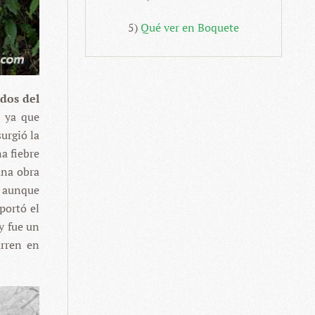
5)
Qué ver en Boquete
ados del
, ya que
urgió la
a fiebre
una obra
, aunque
portó el
y fue un
urren en