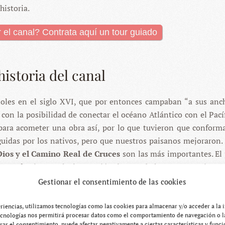
historia.
el canal? Contrata aquí un tour guiado
historia del canal
oles en el siglo XVI, que por entonces campaban “a sus anc
con la posibilidad de conectar el océano Atlántico con el Pacíf
 para acometer una obra así, por lo que tuvieron que conform
eguidas por los nativos, pero que nuestros paisanos mejoraron
ios y el Camino Real de Cruces
son las más importantes. El
ques de piratas y la destrucción de Portobelo en 1739, mientra
s más, incluso hay tramos que todavía hoy conservan part
Gestionar el consentimiento de las cookies
eriencias, utilizamos tecnologías como las cookies para almacenar y/o acceder a la 
ecnologías nos permitirá procesar datos como el comportamiento de navegación o la
tirar el consentimiento, puede afectar negativamente a ciertas características y funci