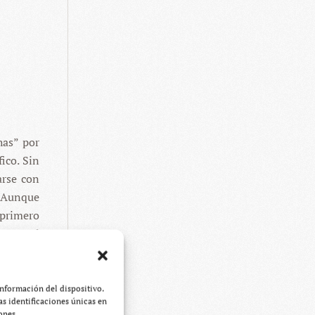
has” por
ico. Sin
arse con
. Aunque
 primero
s que el
e de su
información del dispositivo.
s identificaciones únicas en
ones.