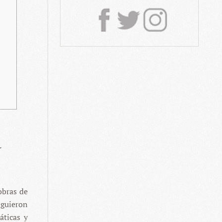
a
obras de
iguieron
áticas y